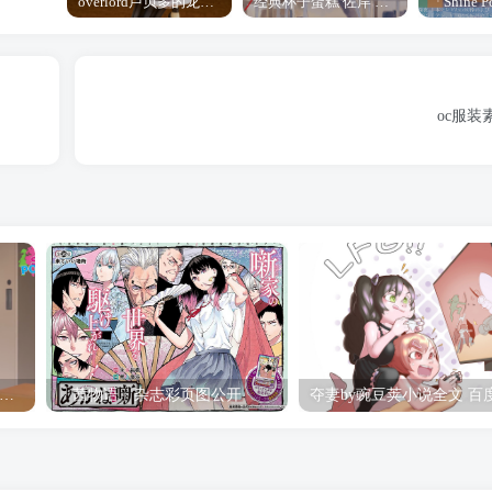
overlord卢贝多的龙王谁厉害 「Overlord」露普斯蕾琪娜·贝塔手办开订
经典杯子蛋糕 佐岸 漫画「经典杯子蛋糕」宣布真人日剧化
oc服装
hine Post」第六话ED主题曲「Yellow Rose」无字幕MV公开
「茜物语」杂志彩页图公开