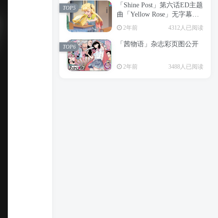
「Shine Post」第六话ED主题
2年前
6197人已阅读
TOP5
曲「Yellow Rose」无字幕MV
APP下载
公开
TOP3
2年前
4312人已阅读
「茜物语」杂志彩页图公开
2年前
5046人已阅读
TOP6
经典杯子蛋糕 佐岸 漫画「经
TOP4
2年前
3488人已阅读
典杯子蛋糕」宣布真人日剧
化
2年前
4460人已阅读
「Shine Post」第六话ED主题
TOP5
曲「Yellow Rose」无字幕MV
公开
2年前
4312人已阅读
「茜物语」杂志彩页图公开
TOP6
2年前
3488人已阅读