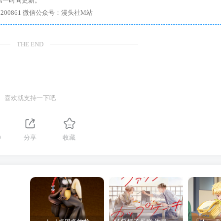
第一时间更新。
7、带你进入绅士内部，畅所欲言，释放最真实的自我官方qq群：167200861 微信公众号：漫头社M站
THE END
喜欢就支持一下吧
0
分享
收藏