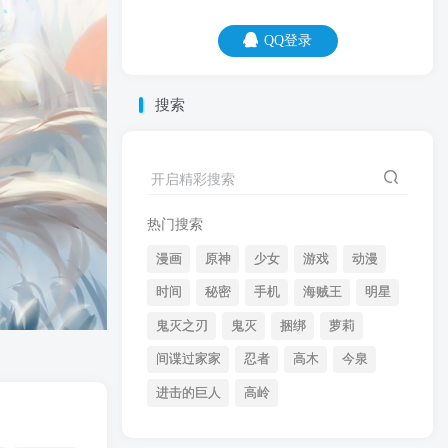
QQ登录
QQ登录
搜索
07
08
我这人吧，永远不要挑战我的底线，否则
开启精彩搜索
我又得修改底线。
热门搜索
漫画
原神
少女
游戏
动漫
时间
秘密
手机
海贼王
明星
鬼灭之刃
鬼灭
捆绑
萝莉
间谍过家家
忍者
高木
今泉
开启精彩搜索
进击的巨人
高岭
热门搜索