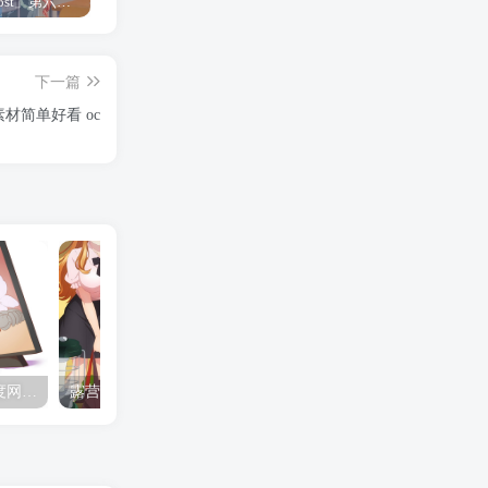
「Shine Post」第六话ED主题曲「Yellow Rose」无字幕MV公开
「茜物语」杂志彩页图公开
夺妻by豌豆荚小说全文 百度网盘 Duo!
下一篇
素材简单好看 oc
夺妻by豌豆荚小说全文 百度网盘 Duo!
露营的动画 动画「后宫露营！」公开主视觉图
✒️🍬☆