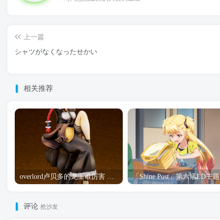
上一篇
シャツがなくなったせかい
相关推荐
overlord卢贝多的龙王谁厉害 「Overlord」露普斯蕾琪娜·贝塔手办开订
「S
评论
抢沙发