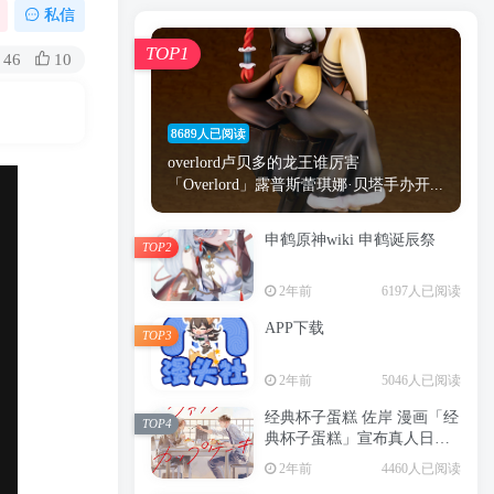
漫画
原神
少女
游戏
动漫
私信
时间
秘密
手机
海贼王
明星
TOP1
46
10
鬼灭之刃
鬼灭
捆绑
萝莉
间谍过家家
忍者
高木
今泉
8689人已阅读
进击的巨人
高岭
overlord卢贝多的龙王谁厉害
「Overlord」露普斯蕾琪娜·贝塔手办开...
申鹤原神wiki 申鹤诞辰祭
TOP2
TOP1
2年前
6197人已阅读
APP下载
TOP3
8689人已阅读
2年前
5046人已阅读
overlord卢贝多的龙王谁厉害
「Overlord」露普斯蕾琪娜·贝塔手办开...
经典杯子蛋糕 佐岸 漫画「经
TOP4
典杯子蛋糕」宣布真人日剧
申鹤原神wiki 申鹤诞辰祭
化
TOP2
2年前
4460人已阅读