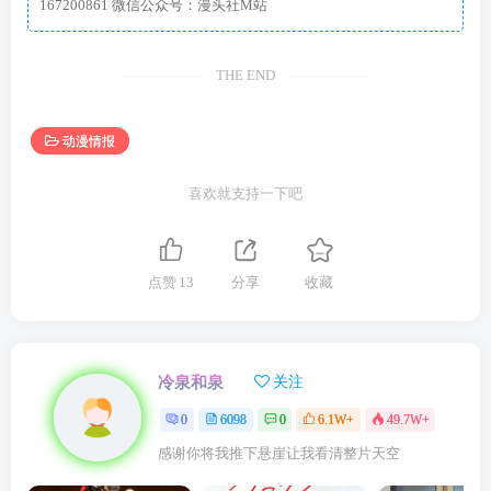
167200861 微信公众号：漫头社M站
THE END
动漫情报
喜欢就支持一下吧
点赞
13
分享
收藏
冷泉和泉
关注
0
6098
0
6.1W+
49.7W+
感谢你将我推下悬崖让我看清整片天空