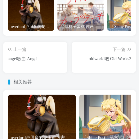
overlord卢贝多的龙王谁厉害 「Overlord」露普斯蕾琪娜·贝塔手办开订
经典杯子蛋糕 佐岸 漫画「经典杯子蛋糕」宣布真人日剧化
上一篇
下一篇
angel歌曲 Angel
oldworld吧 Old Works2
相关推荐
overlord卢贝多的龙王谁厉害 「Overlord」露普斯蕾琪娜·贝塔手办开订
「Shine Post」第六话ED