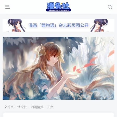
首页
情报社
动漫情报
正文