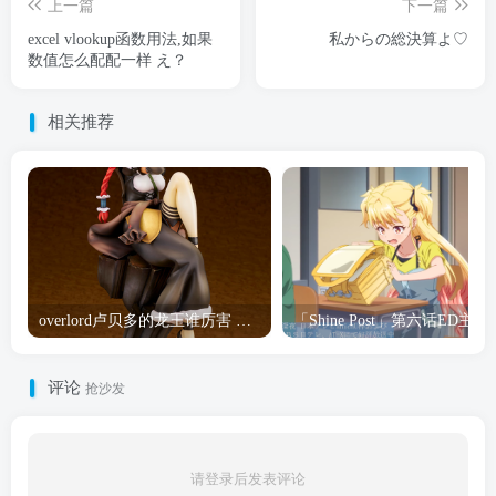
上一篇
下一篇
excel vlookup函数用法,如果
私からの総決算よ♡
数值怎么配配一样 え？
相关推荐
overlord卢贝多的龙王谁厉害 「Overlord」露普斯蕾琪娜·贝塔手办开订
「Shine Post」第六话ED
评论
抢沙发
请登录后发表评论