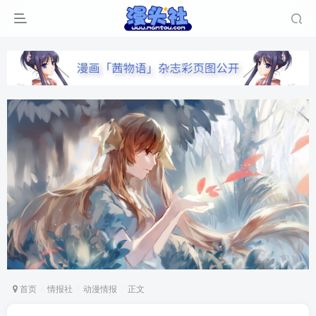
首页
情报社
动漫情报
正文