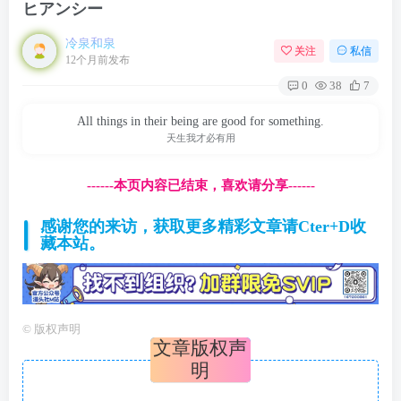
ヒアンシー
冷泉和泉
关注
私信
12个月前发布
0
38
7
All things in their being are good for something.
天生我才必有用
------本页内容已结束，喜欢请分享------
感谢您的来访，获取更多精彩文章请Cter+D收
藏本站。
©
版权声明
文章版权声
明