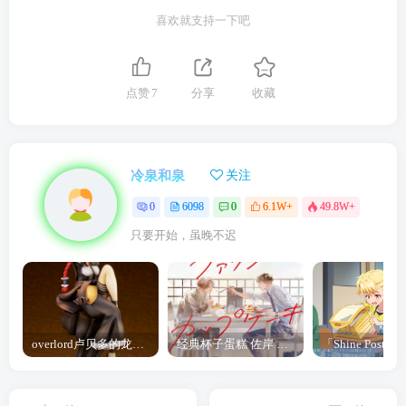
喜欢就支持一下吧
点赞
7
分享
收藏
冷泉和泉
关注
0
6098
0
6.1W+
49.8W+
只要开始，虽晚不迟
overlord卢贝多的龙王谁厉害 「Overlord」露普斯蕾琪娜·贝塔手办开订
经典杯子蛋糕 佐岸 漫画「经典杯子蛋糕」宣布真人日剧化