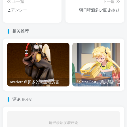
上一篇
下一篇
ヒアンシー
朝日啤酒多少度 あさひ
相关推荐
overlord卢贝多的龙王谁厉害 「Overlord」露普斯蕾琪娜·贝塔手办开订
「Shine Post」第六话ED
评论
抢沙发
请登录后发表评论