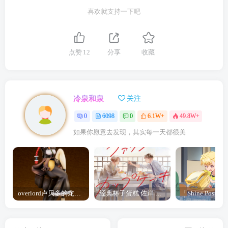
喜欢就支持一下吧
点赞
12
分享
收藏
冷泉和泉
关注
0
6098
0
6.1W+
49.8W+
如果你愿意去发现，其实每一天都很美
overlord卢贝多的龙王谁厉害 「Overlord」露普斯蕾琪娜·贝塔手办开订
经典杯子蛋糕 佐岸 漫画「经典杯子蛋糕」宣布真人日剧化