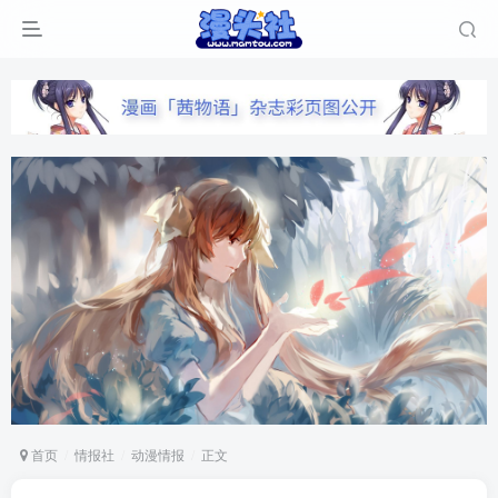
首页
情报社
动漫情报
正文