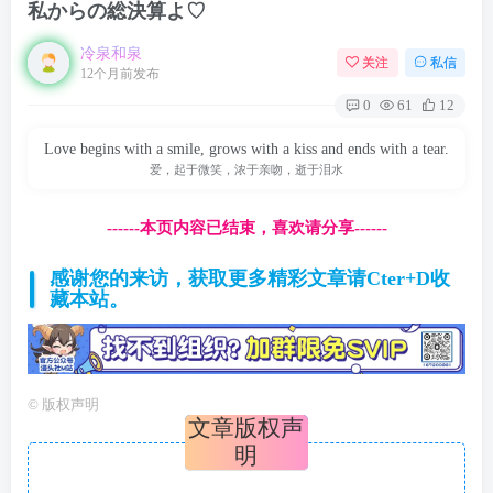
私からの総決算よ♡
冷泉和泉
关注
私信
12个月前发布
0
61
12
Love begins with a smile, grows with a kiss and ends with a tear.
爱，起于微笑，浓于亲吻，逝于泪水
------本页内容已结束，喜欢请分享------
感谢您的来访，获取更多精彩文章请Cter+D收
藏本站。
©
版权声明
文章版权声
明