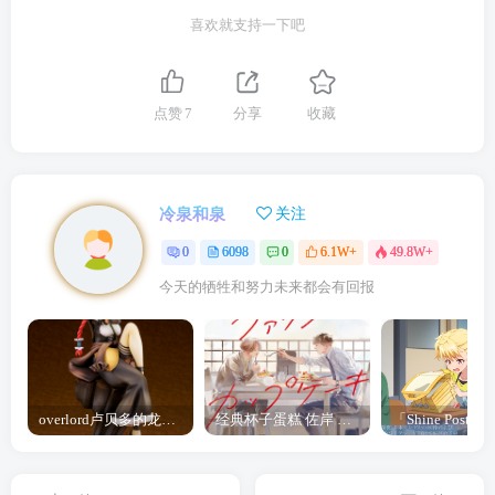
喜欢就支持一下吧
点赞
7
分享
收藏
冷泉和泉
关注
0
6098
0
6.1W+
49.8W+
今天的牺牲和努力未来都会有回报
overlord卢贝多的龙王谁厉害 「Overlord」露普斯蕾琪娜·贝塔手办开订
经典杯子蛋糕 佐岸 漫画「经典杯子蛋糕」宣布真人日剧化