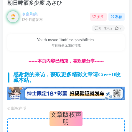
朝日啤酒多少度 あさひ
冷泉和泉
关注
私信
12个月前发布
0
62
7
Youth means limitless possibilities.
年轻就是无限的可能
------本页内容已结束，喜欢请分享------
感谢您的来访，获取更多精彩文章请Cter+D收
藏本站。
©
版权声明
文章版权声
明