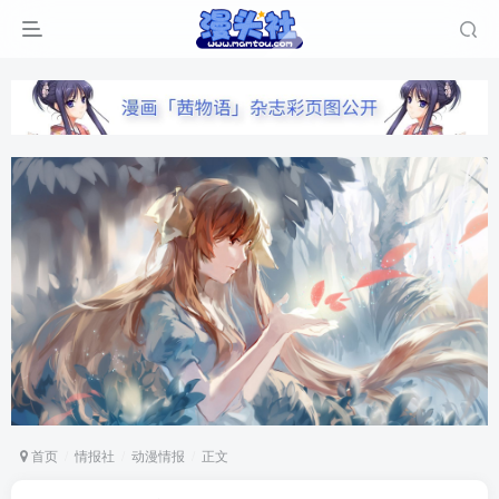
首页
情报社
动漫情报
正文