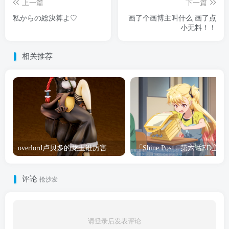
上一篇
下一篇
私からの総決算よ♡
画了个画博主叫什么 画了点
小无料！！
相关推荐
overlord卢贝多的龙王谁厉害 「Overlord」露普斯蕾琪娜·贝塔手办开订
「Shine Post」第六话ED
评论
抢沙发
请登录后发表评论