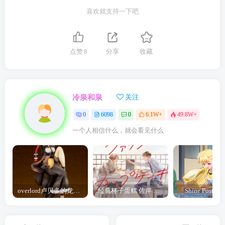
喜欢就支持一下吧
点赞
8
分享
收藏
冷泉和泉
关注
0
6098
0
6.1W+
49.8W+
一个人相信什么，就会看见什么
overlord卢贝多的龙王谁厉害 「Overlord」露普斯蕾琪娜·贝塔手办开订
经典杯子蛋糕 佐岸 漫画「经典杯子蛋糕」宣布真人日剧化