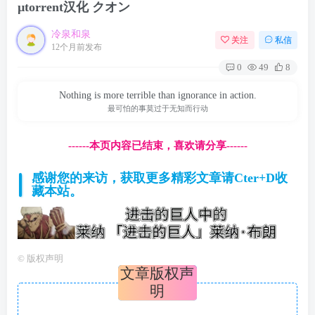
µtorrent汉化 クオン
冷泉和泉
关注
私信
12个月前发布
0
49
8
Nothing is more terrible than ignorance in action.
最可怕的事莫过于无知而行动
------本页内容已结束，喜欢请分享------
感谢您的来访，获取更多精彩文章请Cter+D收
藏本站。
©
版权声明
文章版权声
明