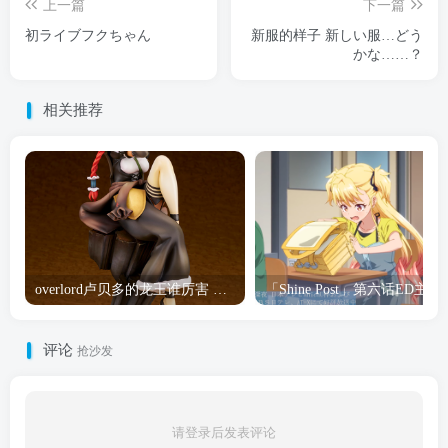
上一篇
下一篇
初ライブフクちゃん
新服的样子 新しい服…どう
かな……？
相关推荐
overlord卢贝多的龙王谁厉害 「Overlord」露普斯蕾琪娜·贝塔手办开订
「Shine Post」第六话ED
评论
抢沙发
请登录后发表评论