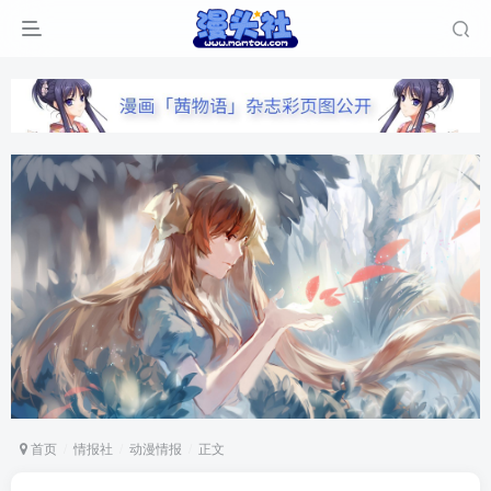
首页
情报社
动漫情报
正文