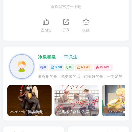
喜欢就支持一下吧
点赞
5
分享
收藏
冷泉和泉
关注
0
6098
0
6.1W+
49.6W+
做有用的事，说勇敢的话，想美好的事，一生足矣
overlord卢贝多的龙王谁厉害 「Overlord」露普斯蕾琪娜·贝塔手办开订
经典杯子蛋糕 佐岸 漫画「经典杯子蛋糕」宣布真人日剧化