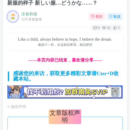
新服的样子 新しい服…どうかな……？
冷泉和泉
关注
私信
12个月前发布
0
42
5
Like a child, always believe in hope, I believe the dream.
像孩子一样，永远相信希望，相信梦想
------本页内容已结束，喜欢请分享------
感谢您的来访，获取更多精彩文章请Cter+D收
藏本站。
©
版权声明
文章版权声
明