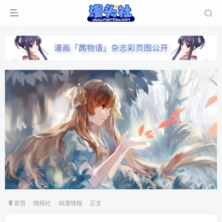
首页
情报社
动漫情报
正文