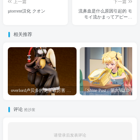
上一篇
下一篇
µtorrent汉化 クオン
流鼻血是什么原因引起的 モ
モイ流かまってアピール
法！
相关推荐
overlord卢贝多的龙王谁厉害 「Overlord」露普斯蕾琪娜·贝塔手办开订
「Shine Post」第六话ED
评论
抢沙发
请登录后发表评论