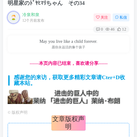
明星家のﾄﾞﾔﾋﾏﾘちゃん その34
冷泉和泉
关注
私信
12个月前发布
0
46
12
May you live like a child forever.
愿你永远活的像个孩子
------本页内容已结束，喜欢请分享------
感谢您的来访，获取更多精彩文章请Cter+D收
藏本站。
©
版权声明
文章版权声
明