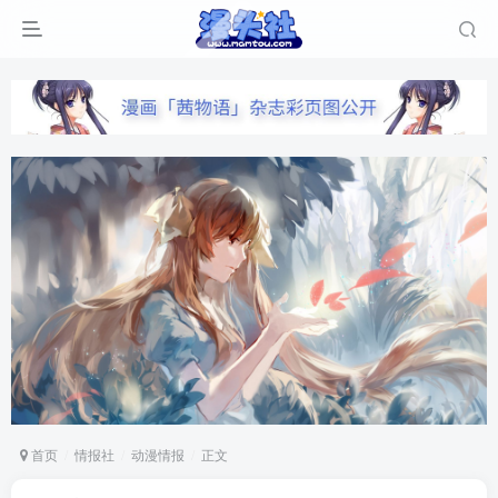
首页
情报社
动漫情报
正文