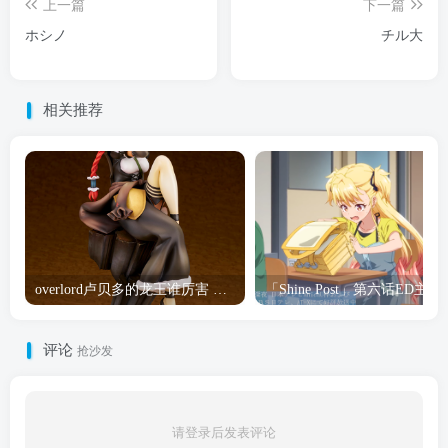
上一篇
下一篇
ホシノ
チル大
相关推荐
overlord卢贝多的龙王谁厉害 「Overlord」露普斯蕾琪娜·贝塔手办开订
「Shine Post」第六话ED
评论
抢沙发
请登录后发表评论