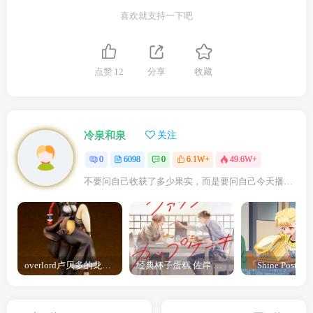
喜欢就支持一下吧
点赞
12
分享
收藏
冷泉和泉
关注
0
6098
0
6.1W+
49.6W+
不要问自己收获了多少果实，而是要问自己今天播种了多少种子
overlord卢贝多的龙王谁厉害 「Overlord」露普斯蕾琪娜·贝塔手办开订
经典杯子蛋糕 佐岸 漫画「经典杯子蛋糕」宣布真人日剧化