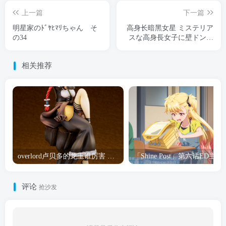
上一篇
下一篇
明星家のﾄﾞﾔﾋﾏﾘちゃん そ
高身长暗黑女星 ミステリア
の34
スな高身長女子に壁ドンさ
れた
相关推荐
overlord卢贝多的龙王谁厉害 「Overlord」露普斯蕾琪娜·贝塔手办开订
「Shine Post」第六话ED
评论
抢沙发