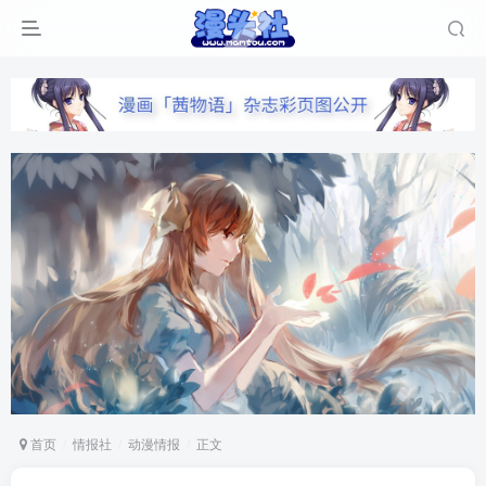
首页
情报社
动漫情报
正文