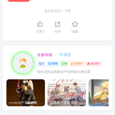
喜欢就支持一下吧
点赞
5
分享
收藏
冷泉和泉
关注
0
6098
0
6.1W+
49.6W+
你生活的品质取决于你所提出的问题
overlord卢贝多的龙王谁厉害 「Overlord」露普斯蕾琪娜·贝塔手办开订
经典杯子蛋糕 佐岸 漫画「经典杯子蛋糕」宣布真人日剧化