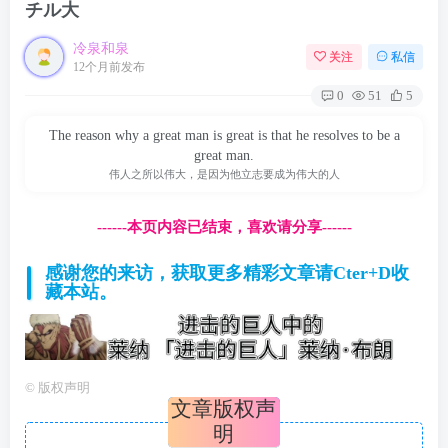
チル大
冷泉和泉
关注
私信
12个月前发布
0
51
5
The reason why a great man is great is that he resolves to be a
great man.
伟人之所以伟大，是因为他立志要成为伟大的人
------本页内容已结束，喜欢请分享------
感谢您的来访，获取更多精彩文章请Cter+D收
藏本站。
©
版权声明
文章版权声
明