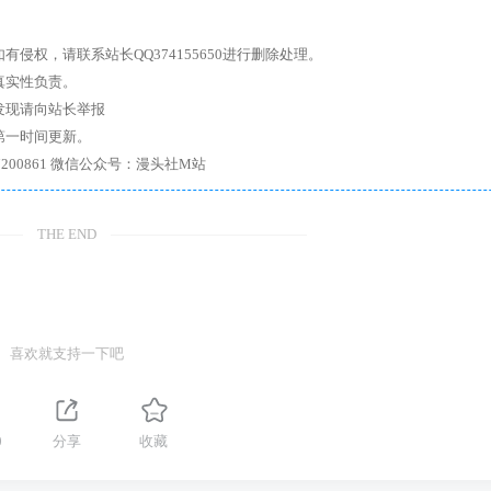
权，请联系站长QQ374155650进行删除处理。
真实性负责。
发现请向站长举报
第一时间更新。
7、带你进入绅士内部，畅所欲言，释放最真实的自我官方qq群：167200861 微信公众号：漫头社M站
THE END
喜欢就支持一下吧
0
分享
收藏