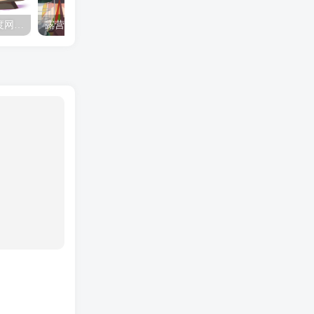
夺妻by豌豆荚小说全文 百度网盘 Duo!
露营的动画 动画「后宫露营！」公开主视觉图
✒️🍬☆