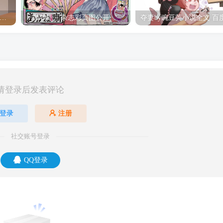
hine Post」第六话ED主题曲「Yellow Rose」无字幕MV公开
「茜物语」杂志彩页图公开
请登录后发表评论
登录
注册
社交账号登录
QQ登录