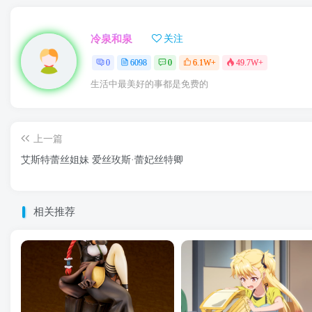
冷泉和泉
关注
0
6098
0
6.1W+
49.7W+
生活中最美好的事都是免费的
上一篇
艾斯特蕾丝姐妹 爱丝玫斯·蕾妃丝特卿
相关推荐