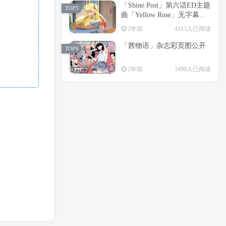
「Shine Post」第六话ED主题
2年前
6199人已阅读
TOP5
曲「Yellow Rose」无字幕MV
APP下载
公开
TOP3
2年前
4313人已阅读
「茜物语」杂志彩页图公开
2年前
5058人已阅读
TOP6
经典杯子蛋糕 佐岸 漫画「经
TOP4
2年前
3490人已阅读
典杯子蛋糕」宣布真人日剧
化
2年前
4469人已阅读
「Shine Post」第六话ED主题
TOP5
曲「Yellow Rose」无字幕MV
公开
2年前
4313人已阅读
「茜物语」杂志彩页图公开
TOP6
2年前
3490人已阅读