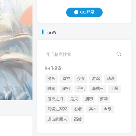
QQ登录
QQ登录
搜索
08
08
你看人家鸭子，水上面保持着冷静，水下
开启精彩搜索
面拼命划水。
热门搜索
漫画
原神
少女
游戏
动漫
时间
秘密
手机
海贼王
明星
鬼灭之刃
鬼灭
捆绑
萝莉
间谍过家家
忍者
高木
今泉
开启精彩搜索
进击的巨人
高岭
热门搜索