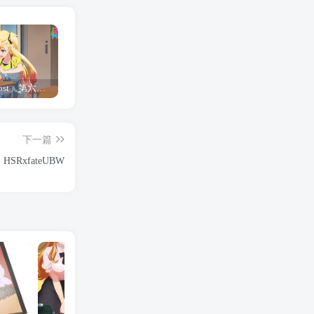
「Shine Post」第六话ED主题曲「Yellow Rose」无字幕MV公开
「茜物语」杂志彩页图公开
夺妻by豌豆荚小说全文 百度网盘 Duo!
下一篇
HSRxfateUBW