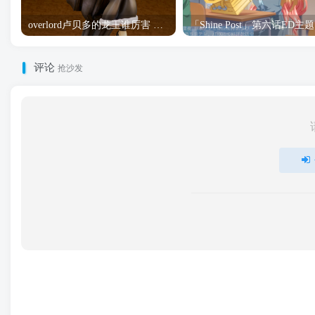
overlord卢贝多的龙王谁厉害 「Overlord」露普斯蕾琪娜·贝塔手办开订
「S
评论
抢沙发