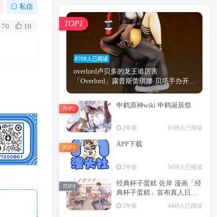
漫画
原神
少女
游戏
动漫
私信
时间
秘密
手机
海贼王
明星
TOP1
70
10
鬼灭之刃
鬼灭
捆绑
萝莉
间谍过家家
忍者
高木
今泉
8708人已阅读
进击的巨人
高岭
overlord卢贝多的龙王谁厉害
「Overlord」露普斯蕾琪娜·贝塔手办开...
申鹤原神wiki 申鹤诞辰祭
TOP2
TOP1
2年前
6199人已阅读
APP下载
TOP3
8708人已阅读
2年前
5058人已阅读
overlord卢贝多的龙王谁厉害
「Overlord」露普斯蕾琪娜·贝塔手办开...
经典杯子蛋糕 佐岸 漫画「经
TOP4
典杯子蛋糕」宣布真人日剧
申鹤原神wiki 申鹤诞辰祭
化
TOP2
2年前
4469人已阅读