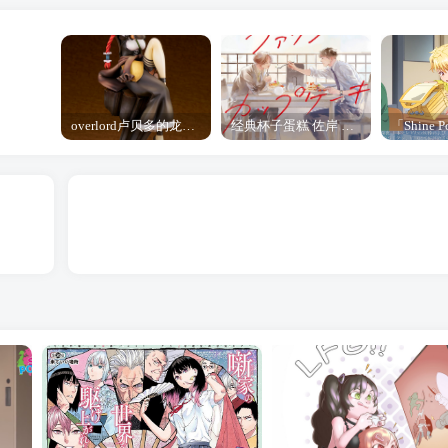
overlord卢贝多的龙王谁厉害 「Overlord」露普斯蕾琪娜·贝塔手办开订
经典杯子蛋糕 佐岸 漫画「经典杯子蛋糕」宣布真人日剧化