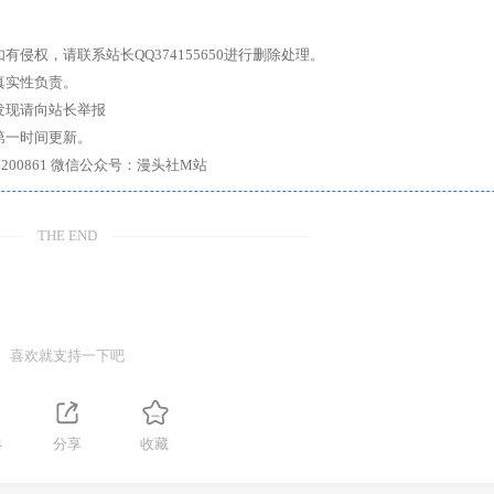
权，请联系站长QQ374155650进行删除处理。
真实性负责。
发现请向站长举报
第一时间更新。
7、带你进入绅士内部，畅所欲言，释放最真实的自我官方qq群：167200861 微信公众号：漫头社M站
THE END
喜欢就支持一下吧
4
分享
收藏