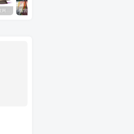
夺妻by豌豆荚小说全文 百度网盘 Duo!
露营的动画 动画「后宫露营！」公开主视觉图
✒️🍬☆