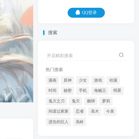
QQ登录
QQ登录
搜索
07
08
能不生气就不要生气，能不骂人就不要骂
开启精彩搜索
人，能动手就直接动手。
热门搜索
漫画
原神
少女
游戏
动漫
时间
秘密
手机
海贼王
明星
鬼灭之刃
鬼灭
捆绑
萝莉
间谍过家家
忍者
高木
今泉
开启精彩搜索
进击的巨人
高岭
热门搜索