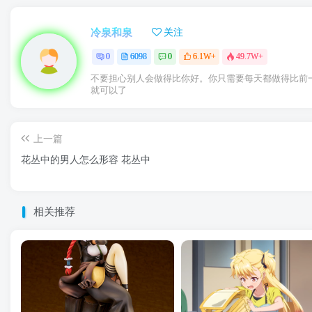
冷泉和泉
关注
0
6098
0
6.1W+
49.7W+
不要担心别人会做得比你好。你只需要每天都做得比前
就可以了
上一篇
花丛中的男人怎么形容 花丛中
相关推荐