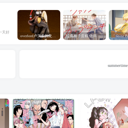
一天好
overlord卢贝多的龙王谁厉害 「Overlord」露普斯蕾琪娜·贝塔手办开订
经典杯子蛋糕 佐岸 漫画「经典杯子蛋糕」宣布真人日剧化
summertime