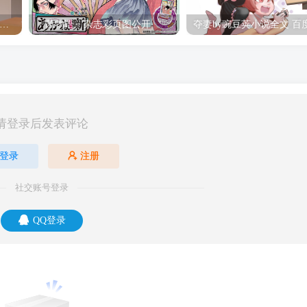
hine Post」第六话ED主题曲「Yellow Rose」无字幕MV公开
「茜物语」杂志彩页图公开
请登录后发表评论
登录
注册
社交账号登录
QQ登录