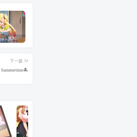
「Shine Post」第六话ED主题曲「Yellow Rose」无字幕MV公开
「茜物语」杂志彩页图公开
夺妻by豌豆荚小说全文 百度网盘 Duo!
下一篇
 Summertime🏝️