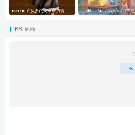
overlord卢贝多的龙王谁厉害 「Overlord」露普斯蕾琪娜·贝塔手办开订
「S
评论
抢沙发