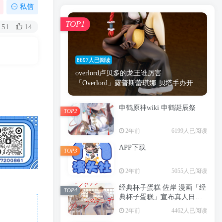
漫画
原神
少女
游戏
动漫
私信
时间
秘密
手机
海贼王
明星
TOP1
51
14
鬼灭之刃
鬼灭
捆绑
萝莉
间谍过家家
忍者
高木
今泉
8697人已阅读
进击的巨人
高岭
overlord卢贝多的龙王谁厉害
「Overlord」露普斯蕾琪娜·贝塔手办开...
申鹤原神wiki 申鹤诞辰祭
TOP2
TOP1
2年前
6199人已阅读
APP下载
TOP3
8697人已阅读
2年前
5055人已阅读
overlord卢贝多的龙王谁厉害
「Overlord」露普斯蕾琪娜·贝塔手办开...
经典杯子蛋糕 佐岸 漫画「经
TOP4
典杯子蛋糕」宣布真人日剧
申鹤原神wiki 申鹤诞辰祭
化
TOP2
2年前
4462人已阅读