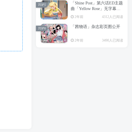
「Shine Post」第六话ED主题
2年前
6199人已阅读
TOP5
曲「Yellow Rose」无字幕MV
APP下载
公开
TOP3
2年前
4312人已阅读
「茜物语」杂志彩页图公开
2年前
5055人已阅读
TOP6
经典杯子蛋糕 佐岸 漫画「经
TOP4
2年前
3490人已阅读
典杯子蛋糕」宣布真人日剧
化
2年前
4462人已阅读
「Shine Post」第六话ED主题
TOP5
曲「Yellow Rose」无字幕MV
公开
2年前
4312人已阅读
「茜物语」杂志彩页图公开
TOP6
2年前
3490人已阅读