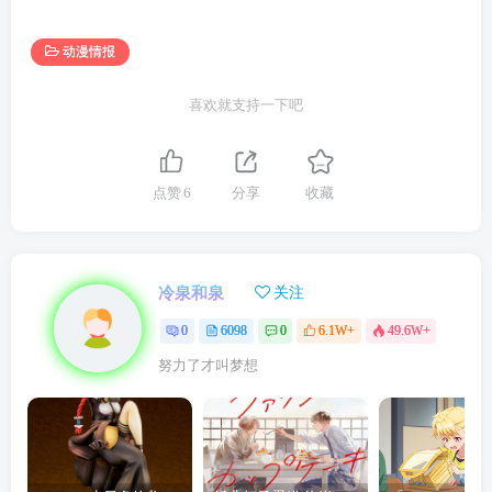
动漫情报
喜欢就支持一下吧
点赞
6
分享
收藏
冷泉和泉
关注
0
6098
0
6.1W+
49.6W+
努力了才叫梦想