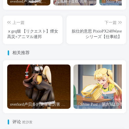
overlord卢贝多的龙王谁厉害 「Overlord」露普斯蕾琪娜·贝塔手办开订
经典杯子蛋糕 佐岸 漫画「经典杯子蛋糕」宣布真人日剧化
上一篇
下一篇
ⅹgrq烟 【リクエスト】煙女
朊仕的意思 PixioPX248Wave
高災×アニマル連邦
シリーズ【仕事絵】
相关推荐
overlord卢贝多的龙王谁厉害 「Overlord」露普斯蕾琪娜·贝塔手办开订
「Shine Post」第六话ED
评论
抢沙发