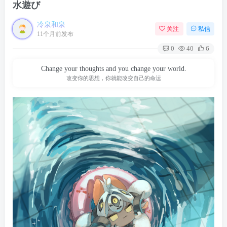
水遊び
冷泉和泉
关注
私信
11个月前发布
0
40
6
Change your thoughts and you change your world.
改变你的思想，你就能改变自己的命运