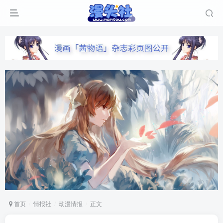
首页
情报社
动漫情报
正文