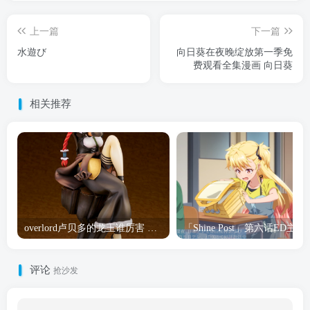
上一篇
下一篇
水遊び
向日葵在夜晚绽放第一季免
费观看全集漫画 向日葵
相关推荐
overlord卢贝多的龙王谁厉害 「Overlord」露普斯蕾琪娜·贝塔手办开订
「Shine Post」第六话ED
评论
抢沙发