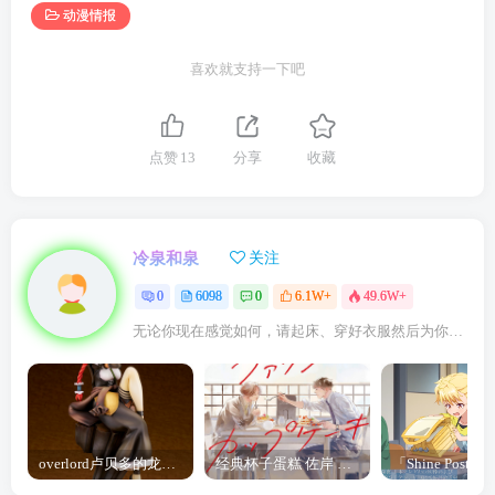
动漫情报
喜欢就支持一下吧
点赞
13
分享
收藏
冷泉和泉
关注
0
6098
0
6.1W+
49.6W+
无论你现在感觉如何，请起床、穿好衣服然后为你的梦想而奋斗
overlord卢贝多的龙王谁厉害 「Overlord」露普斯蕾琪娜·贝塔手办开订
经典杯子蛋糕 佐岸 漫画「经典杯子蛋糕」宣布真人日剧化