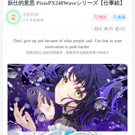
朊仕的意思 PixioPX248Waveシリーズ【仕事絵】
冷泉和泉
关注
私信
11个月前发布
0
55
13
Don't give up just because of what people said. Use that as your
motivation to push harder.
别因为别人说的话而放弃，把那些话当做加倍努力的动力