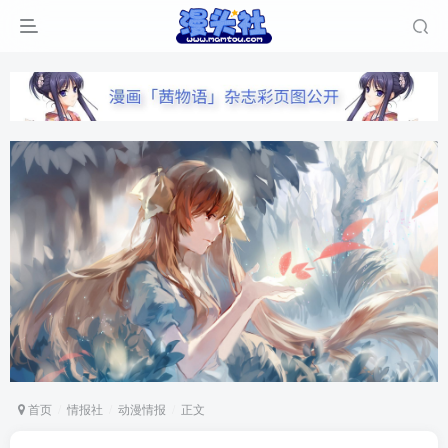
首页
情报社
动漫情报
正文