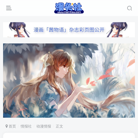
首页
情报社
动漫情报
正文