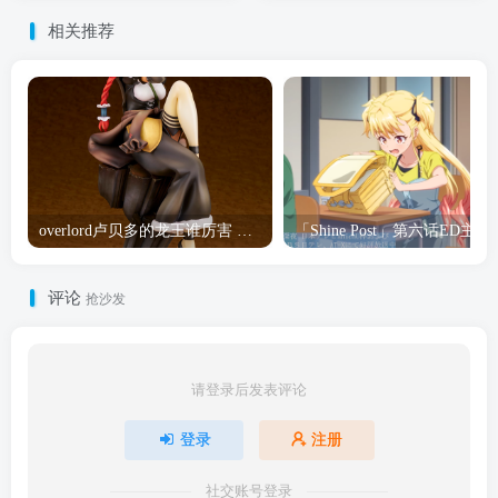
相关推荐
overlord卢贝多的龙王谁厉害 「Overlord」露普斯蕾琪娜·贝塔手办开订
「Shine Post」第六话ED
评论
抢沙发
请登录后发表评论
登录
注册
社交账号登录