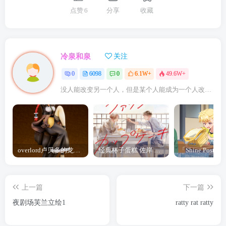
点赞
6
分享
收藏
冷泉和泉
关注
0
6098
0
6.1W+
49.6W+
没人能改变另一个人，但是某个人能成为一个人改变的原因
overlord卢贝多的龙王谁厉害 「Overlord」露普斯蕾琪娜·贝塔手办开订
经典杯子蛋糕 佐岸 漫画「经典杯子蛋糕」宣布真人日剧化
上一篇
下一篇
夜剧场芙兰立绘1
ratty rat ratty