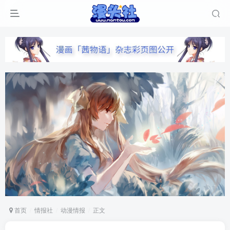
首页
情报社
动漫情报
正文