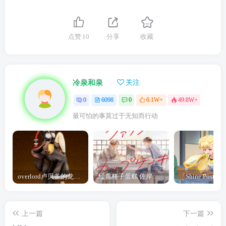
点赞
10
分享
收藏
冷泉和泉
关注
0
6098
0
6.1W+
49.8W+
最可怕的事莫过于无知而行动
overlord卢贝多的龙王谁厉害 「Overlord」露普斯蕾琪娜·贝塔手办开订
经典杯子蛋糕 佐岸 漫画「经典杯子蛋糕」宣布真人日剧化
上一篇
下一篇