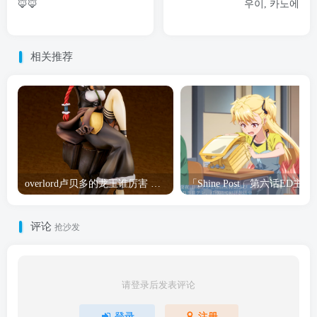
🦊🦊
우이, 카노에
相关推荐
overlord卢贝多的龙王谁厉害 「Overlord」露普斯蕾琪娜·贝塔手办开订
「Shine Post」第六话ED
评论
抢沙发
请登录后发表评论
登录
注册