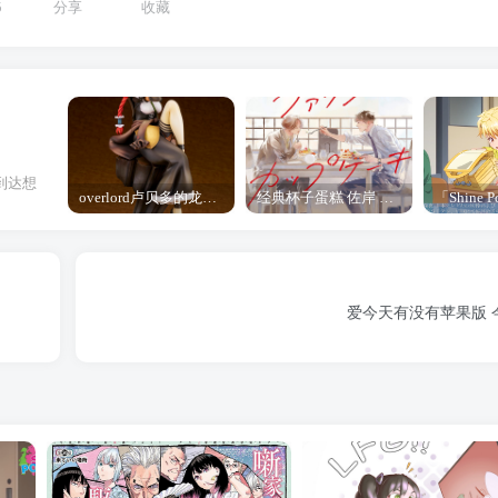
5
分享
收藏
到达想
overlord卢贝多的龙王谁厉害 「Overlord」露普斯蕾琪娜·贝塔手办开订
经典杯子蛋糕 佐岸 漫画「经典杯子蛋糕」宣布真人日剧化
爱今天有没有苹果版 