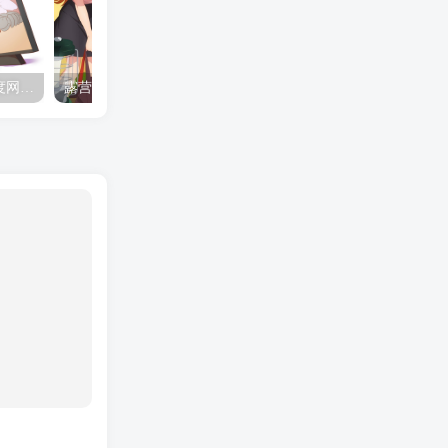
夺妻by豌豆荚小说全文 百度网盘 Duo!
露营的动画 动画「后宫露营！」公开主视觉图
✒️🍬☆