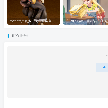
overlord卢贝多的龙王谁厉害 「Overlord」露普斯蕾琪娜·贝塔手办开订
「S
评论
抢沙发