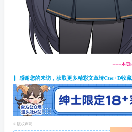
------
感谢您的来访，获取更多精彩文章请Cter+D收
©
版权声明