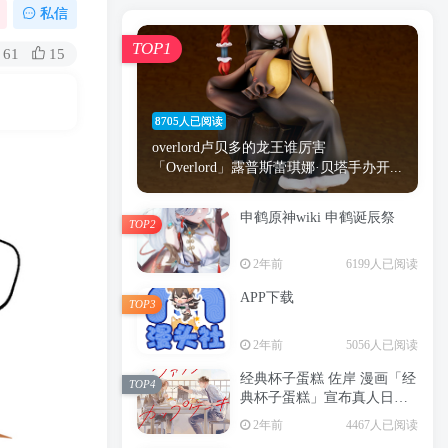
漫画
原神
少女
游戏
动漫
私信
时间
秘密
手机
海贼王
明星
TOP1
61
15
鬼灭之刃
鬼灭
捆绑
萝莉
间谍过家家
忍者
高木
今泉
8705人已阅读
进击的巨人
高岭
overlord卢贝多的龙王谁厉害
「Overlord」露普斯蕾琪娜·贝塔手办开...
申鹤原神wiki 申鹤诞辰祭
TOP2
TOP1
2年前
6199人已阅读
APP下载
TOP3
8705人已阅读
2年前
5056人已阅读
overlord卢贝多的龙王谁厉害
「Overlord」露普斯蕾琪娜·贝塔手办开...
经典杯子蛋糕 佐岸 漫画「经
TOP4
典杯子蛋糕」宣布真人日剧
申鹤原神wiki 申鹤诞辰祭
化
TOP2
2年前
4467人已阅读