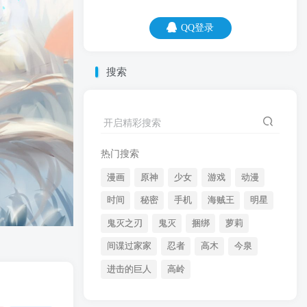
QQ登录
QQ登录
搜索
08
08
2019年的不顺，终于结束了，2020年的坎
开启精彩搜索
坷开始了。
热门搜索
漫画
原神
少女
游戏
动漫
时间
秘密
手机
海贼王
明星
鬼灭之刃
鬼灭
捆绑
萝莉
间谍过家家
忍者
高木
今泉
开启精彩搜索
进击的巨人
高岭
热门搜索