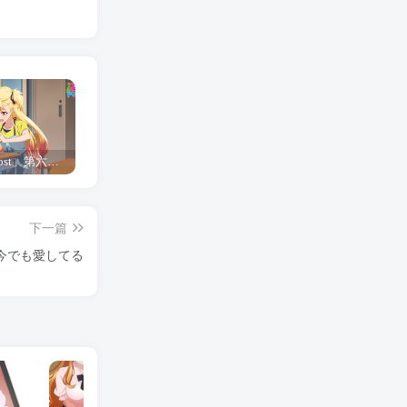
「Shine Post」第六话ED主题曲「Yellow Rose」无字幕MV公开
「茜物语」杂志彩页图公开
夺妻by豌豆荚小说全文 百度网盘 Duo!
下一篇
今でも愛してる