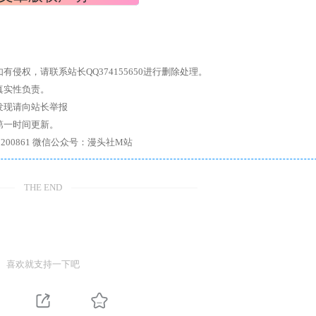
权，请联系站长QQ374155650进行删除处理。
真实性负责。
发现请向站长举报
第一时间更新。
7、带你进入绅士内部，畅所欲言，释放最真实的自我官方qq群：167200861 微信公众号：漫头社M站
THE END
喜欢就支持一下吧