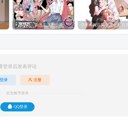
hine Post」第六话ED主题曲「Yellow Rose」无字幕MV公开
「茜物语」杂志彩页图公开
请登录后发表评论
登录
注册
社交账号登录
QQ登录