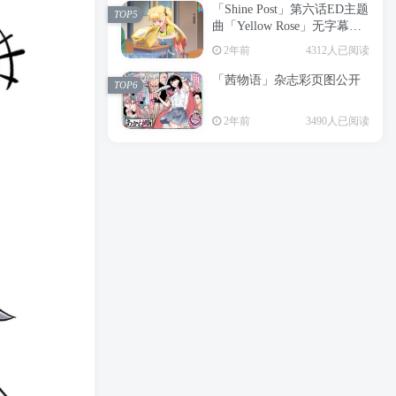
「Shine Post」第六话ED主题
2年前
6199人已阅读
TOP5
曲「Yellow Rose」无字幕MV
APP下载
公开
TOP3
2年前
4312人已阅读
「茜物语」杂志彩页图公开
2年前
5056人已阅读
TOP6
经典杯子蛋糕 佐岸 漫画「经
TOP4
2年前
3490人已阅读
典杯子蛋糕」宣布真人日剧
化
2年前
4467人已阅读
「Shine Post」第六话ED主题
TOP5
曲「Yellow Rose」无字幕MV
公开
2年前
4312人已阅读
「茜物语」杂志彩页图公开
TOP6
2年前
3490人已阅读