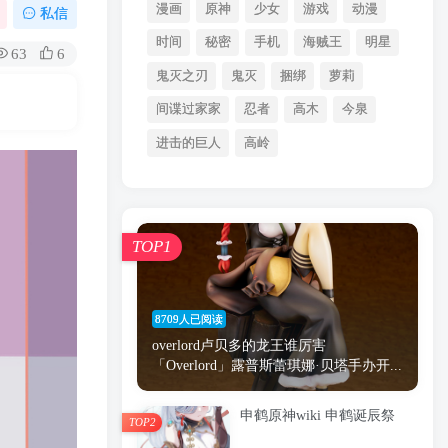
漫画
原神
少女
游戏
动漫
私信
时间
秘密
手机
海贼王
明星
63
6
鬼灭之刃
鬼灭
捆绑
萝莉
间谍过家家
忍者
高木
今泉
进击的巨人
高岭
TOP1
8709人已阅读
overlord卢贝多的龙王谁厉害
「Overlord」露普斯蕾琪娜·贝塔手办开...
申鹤原神wiki 申鹤诞辰祭
TOP2