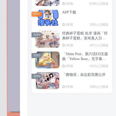
2年前
6199人已阅读
APP下载
TOP3
2年前
5058人已阅读
经典杯子蛋糕 佐岸 漫画「经
TOP4
典杯子蛋糕」宣布真人日剧
化
2年前
4471人已阅读
「Shine Post」第六话ED主题
TOP5
曲「Yellow Rose」无字幕MV
公开
2年前
4313人已阅读
「茜物语」杂志彩页图公开
TOP6
2年前
3490人已阅读