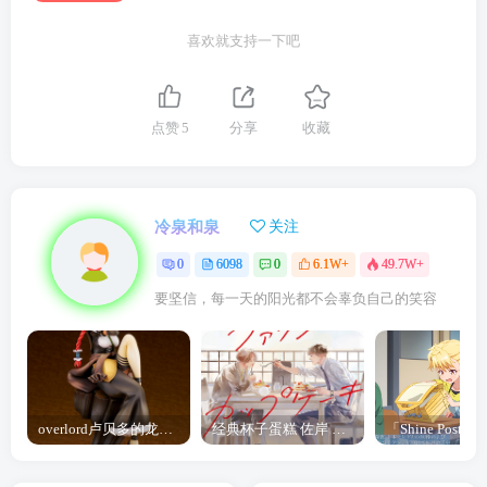
喜欢就支持一下吧
点赞
5
分享
收藏
冷泉和泉
关注
0
6098
0
6.1W+
49.7W+
要坚信，每一天的阳光都不会辜负自己的笑容
overlord卢贝多的龙王谁厉害 「Overlord」露普斯蕾琪娜·贝塔手办开订
经典杯子蛋糕 佐岸 漫画「经典杯子蛋糕」宣布真人日剧化