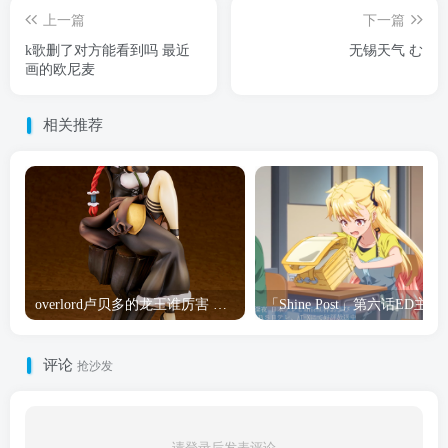
上一篇
下一篇
k歌删了对方能看到吗 最近
无锡天气 む
画的欧尼麦
相关推荐
overlord卢贝多的龙王谁厉害 「Overlord」露普斯蕾琪娜·贝塔手办开订
「Shine Post」第六话ED
评论
抢沙发
请登录后发表评论