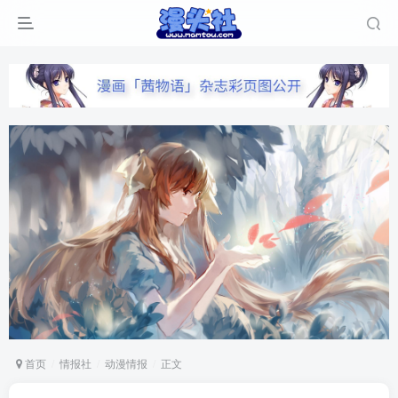
首页
情报社
动漫情报
正文