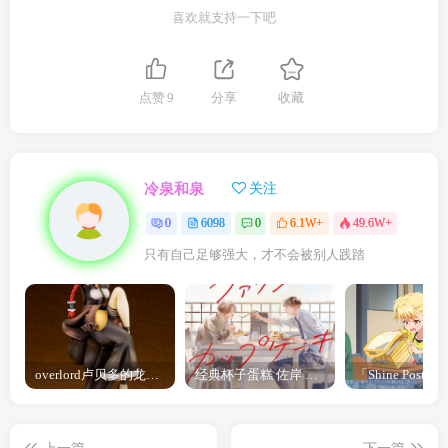
喜欢就支持一下吧
点赞
9
分享
收藏
冷泉和泉
关注
0
6098
0
6.1W+
49.6W+
只有自己足够强大，才不会被别人践踏
overlord卢贝多的龙王谁厉害 「Overlord」露普斯蕾琪娜·贝塔手办开订
经典杯子蛋糕 佐岸 漫画「经典杯子蛋糕」宣布真人日剧化