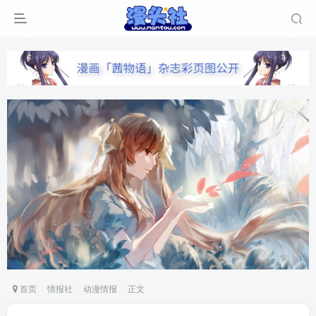
首页
情报社
动漫情报
正文