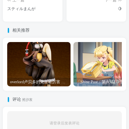
上一篇
下一篇
スティルまんが
🍋
相关推荐
overlord卢贝多的龙王谁厉害 「Overlord」露普斯蕾琪娜·贝塔手办开订
「Shine Post」第六话ED
评论
抢沙发
请登录后发表评论