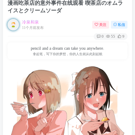
漫画吃茶店的意外事件在线观看 喫茶店のオムラ
イスとクリームソーダ
冷泉和泉
关注
私信
11个月前发布
0
55
9
pencil and a dream can take you anywhere.
拿起笔，写下你的梦想，你的人生就从此刻起航