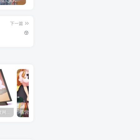
「Shine Post」第六话ED主题曲「Yellow Rose」无字幕MV公开
「茜物语」杂志彩页图公开
夺妻by豌豆荚小说全文 百度网盘 Duo!
下一篇
😚
夺妻by豌豆荚小说全文 百度网盘 Duo!
露营的动画 动画「后宫露营！」公开主视觉图
✒️🍬☆