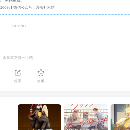
第一时间更新。
7、带你进入绅士内部，畅所欲言，释放最真实的自我官方qq群：167200861 微信公众号：漫头社M站
THE END
喜欢就支持一下吧
分享
收藏