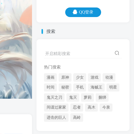
QQ登录
QQ登录
搜索
08
08
武大郎用实际行动告诉我们，不要随便玩
开启精彩搜索
高配。
热门搜索
漫画
原神
少女
游戏
动漫
时间
秘密
手机
海贼王
明星
鬼灭之刃
鬼灭
萝莉
捆绑
间谍过家家
忍者
高木
今泉
开启精彩搜索
进击的巨人
高岭
热门搜索