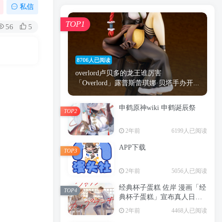
漫画
原神
少女
游戏
动漫
私信
时间
秘密
手机
海贼王
明星
TOP1
56
5
鬼灭之刃
鬼灭
萝莉
捆绑
间谍过家家
忍者
高木
今泉
8706人已阅读
进击的巨人
高岭
overlord卢贝多的龙王谁厉害
「Overlord」露普斯蕾琪娜·贝塔手办开...
申鹤原神wiki 申鹤诞辰祭
TOP2
TOP1
2年前
6199人已阅读
APP下载
TOP3
8706人已阅读
2年前
5056人已阅读
overlord卢贝多的龙王谁厉害
「Overlord」露普斯蕾琪娜·贝塔手办开...
经典杯子蛋糕 佐岸 漫画「经
TOP4
典杯子蛋糕」宣布真人日剧
申鹤原神wiki 申鹤诞辰祭
化
TOP2
2年前
4468人已阅读