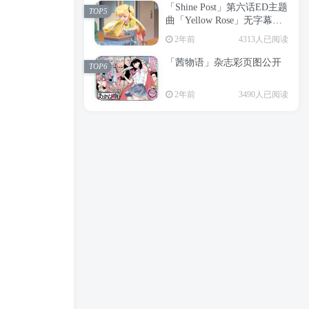
「Shine Post」第六话ED主题
2年前
6199人已阅读
TOP5
曲「Yellow Rose」无字幕MV
APP下载
公开
TOP3
2年前
4313人已阅读
「茜物语」杂志彩页图公开
2年前
5056人已阅读
TOP6
经典杯子蛋糕 佐岸 漫画「经
TOP4
2年前
3490人已阅读
典杯子蛋糕」宣布真人日剧
化
2年前
4468人已阅读
「Shine Post」第六话ED主题
TOP5
曲「Yellow Rose」无字幕MV
公开
2年前
4313人已阅读
「茜物语」杂志彩页图公开
TOP6
2年前
3490人已阅读