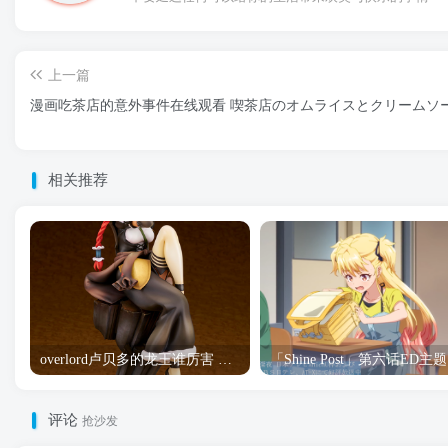
上一篇
漫画吃茶店的意外事件在线观看 喫茶店のオムライスとクリームソ
相关推荐
overlord卢贝多的龙王谁厉害 「Overlord」露普斯蕾琪娜·贝塔手办开订
「S
评论
抢沙发