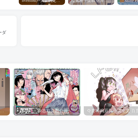
overlord卢贝多的龙王谁厉害 「Overlord」露普斯蕾琪娜·贝塔手办开订
经典杯子蛋糕 佐岸 漫画「经典杯子蛋糕」宣布真人日剧化
ーダ
hine Post」第六话ED主题曲「Yellow Rose」无字幕MV公开
「茜物语」杂志彩页图公开