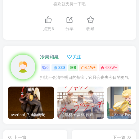
喜欢就支持一下吧
点赞
8
分享
收藏
冷泉和泉
关注
0
6098
0
6.1W+
49.8W+
担忧不会清空明日的烦恼，它只会丧失今日的勇气
overlord卢贝多的龙王谁厉害 「Overlord」露普斯蕾琪娜·贝塔手办开订
经典杯子蛋糕 佐岸 漫画「经典杯子蛋糕」宣布真人日剧化
上一篇
下一篇