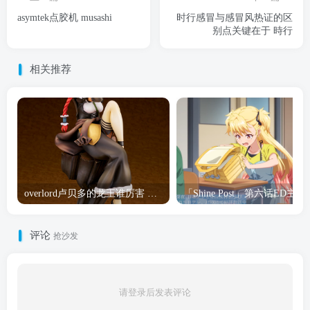
asymtek点胶机 musashi
时行感冒与感冒风热证的区
别点关键在于 時行
相关推荐
overlord卢贝多的龙王谁厉害 「Overlord」露普斯蕾琪娜·贝塔手办开订
「Shine Post」第六话ED
评论
抢沙发
请登录后发表评论