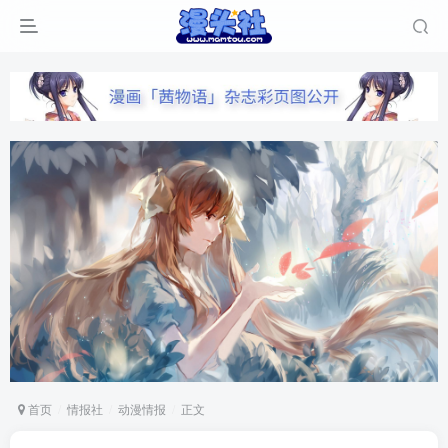
首页
情报社
动漫情报
正文