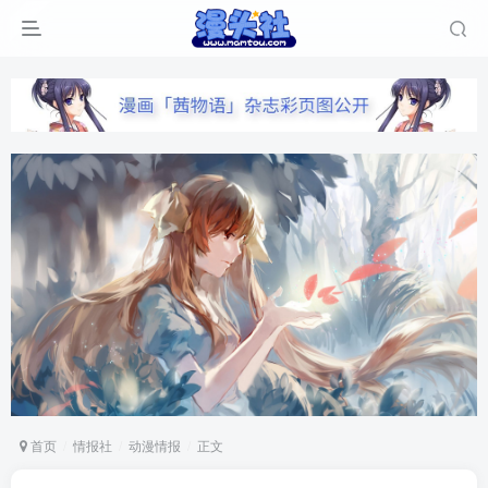
首页
情报社
动漫情报
正文