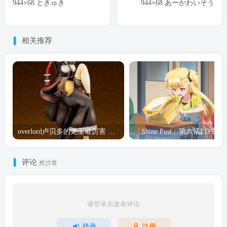
944×68 ときゅき
944×68 あーかわいそう
相关推荐
overlord卢贝多的龙王谁厉害 「Overlord」露普斯蕾琪娜·贝塔手办开订
「Shine Post」第六话ED
评论
抢沙发
请登录后发表评论
登录
注册