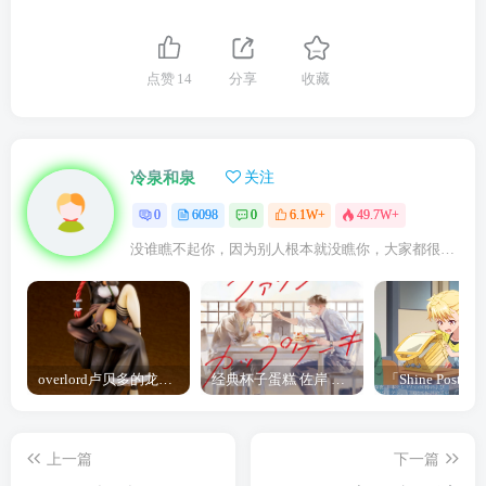
点赞
14
分享
收藏
冷泉和泉
关注
0
6098
0
6.1W+
49.7W+
没谁瞧不起你，因为别人根本就没瞧你，大家都很忙的
overlord卢贝多的龙王谁厉害 「Overlord」露普斯蕾琪娜·贝塔手办开订
经典杯子蛋糕 佐岸 漫画「经典杯子蛋糕」宣布真人日剧化
上一篇
下一篇