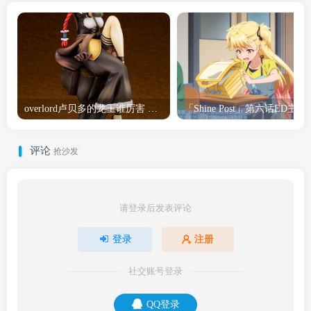
overlord卢贝多的龙王谁厉害 「Overlord」露普斯蕾琪娜·贝塔手办开订
「Shine Post」第六话ED
评论
抢沙发
请登录后发表评论
登录
注册
社交账号登录
QQ登录