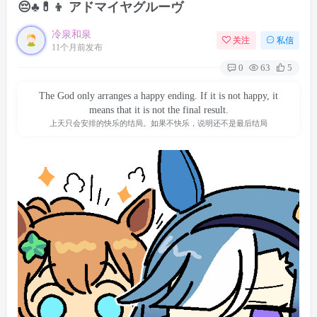
😔♣️💊👦 アドマイヤグルーヴ
冷泉和泉
关注
私信
11个月前发布
0
63
5
The God only arranges a happy ending. If it is not happy, it
means that it is not the final result.
上天只会安排的快乐的结局。如果不快乐，说明还不是最后结局