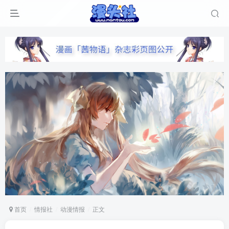
首页
情报社
动漫情报
正文