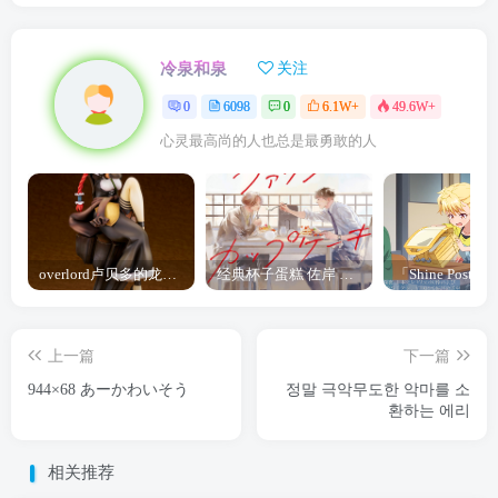
冷泉和泉
关注
0
6098
0
6.1W+
49.6W+
心灵最高尚的人也总是最勇敢的人
overlord卢贝多的龙王谁厉害 「Overlord」露普斯蕾琪娜·贝塔手办开订
经典杯子蛋糕 佐岸 漫画「经典杯子蛋糕」宣布真人日剧化
上一篇
下一篇
944×68 あーかわいそう
정말 극악무도한 악마를 소
환하는 에리
相关推荐