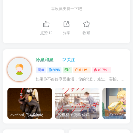
喜欢就支持一下吧
点赞
12
分享
收藏
冷泉和泉
关注
0
6098
0
6.1W+
49.7W+
如果你不好好享受生活，你的悲伤、难过、害怕、羞愧和内疚会代替你享受
overlord卢贝多的龙王谁厉害 「Overlord」露普斯蕾琪娜·贝塔手办开订
经典杯子蛋糕 佐岸 漫画「经典杯子蛋糕」宣布真人日剧化