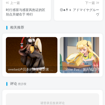
上一篇
下一篇
时行感冒与感冒风热证的区
😔♣️💊👦 アドマイヤグルー
别点关键在于 時行
ヴ
相关推荐
overlord卢贝多的龙王谁厉害 「Overlord」露普斯蕾琪娜·贝塔手办开订
「Shine Post」第六话ED
评论
抢沙发
请登录后发表评论