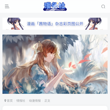
首页
情报社
动漫情报
正文