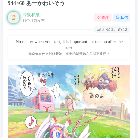
944×68 あーかわいそう
冷泉和泉
关注
私信
11个月前发布
0
35
12
No matter when you start, it is important not to stop after the
start.
无论你在什么时候开始，重要的是开始之后就不要停止