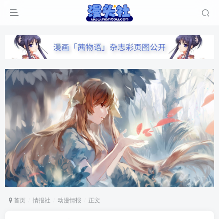
首页
情报社
动漫情报
正文