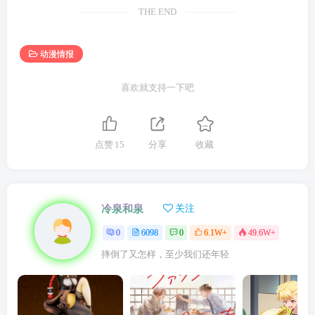
THE END
动漫情报
喜欢就支持一下吧
点赞
15
分享
收藏
冷泉和泉
关注
0
6098
0
6.1W+
49.6W+
摔倒了又怎样，至少我们还年轻