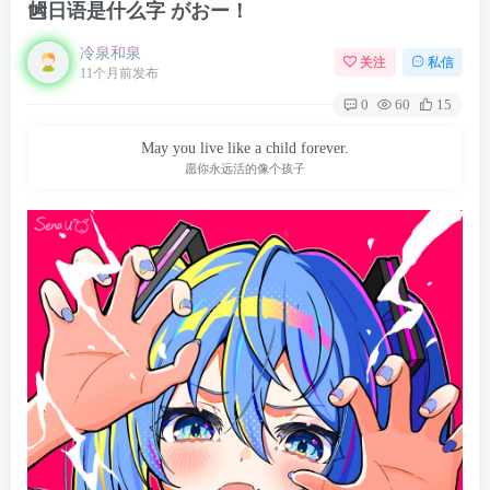
乸日语是什么字 がおー！
冷泉和泉
关注
私信
11个月前发布
0
60
15
May you live like a child forever.
愿你永远活的像个孩子