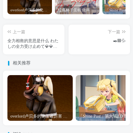
overlord卢贝多的龙王谁厉害 「Overlord」露普斯蕾琪娜·贝塔手办开订
经典杯子蛋糕 佐岸 漫画「经典杯子蛋糕」宣布真人日剧化
上一篇
下一篇
全力相救的意思是什么 わた
✒️🟦💦
しの全力受け止めて💎💎💎
💎
相关推荐
overlord卢贝多的龙王谁厉害 「Overlord」露普斯蕾琪娜·贝塔手办开订
「Shine Post」第六话ED