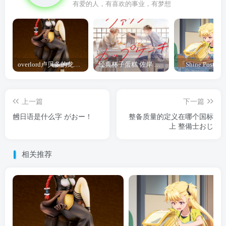
有爱的人，有喜欢的事业，有梦想
overlord卢贝多的龙王谁厉害 「Overlord」露普斯蕾琪娜·贝塔手办开订
经典杯子蛋糕 佐岸 漫画「经典杯子蛋糕」宣布真人日剧化
上一篇
下一篇
乸日语是什么字 がおー！
整备质量的定义在哪个国标
上 整備士おじ
相关推荐