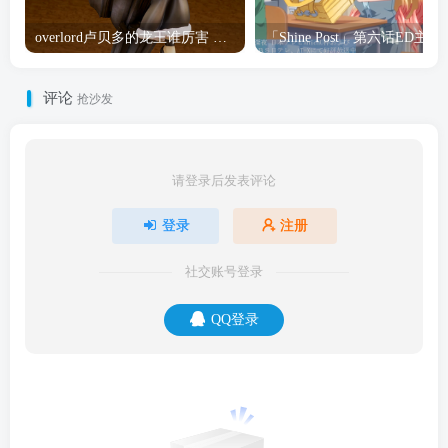
overlord卢贝多的龙王谁厉害 「Overlord」露普斯蕾琪娜·贝塔手办开订
「Shine Post」第六话ED
评论
抢沙发
请登录后发表评论
登录
注册
社交账号登录
QQ登录