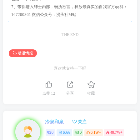
7、带你进入绅士内部，畅所欲言，释放最真实的自我官方qq群：
167200861 微信公众号：漫头社M站
THE END
动漫情报
喜欢就支持一下吧
点赞
12
分享
收藏
冷泉和泉
关注
0
6098
0
6.1W+
49.7W+