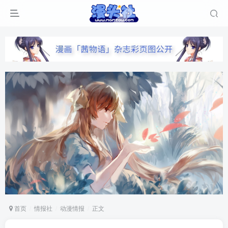
首页
情报社
动漫情报
正文