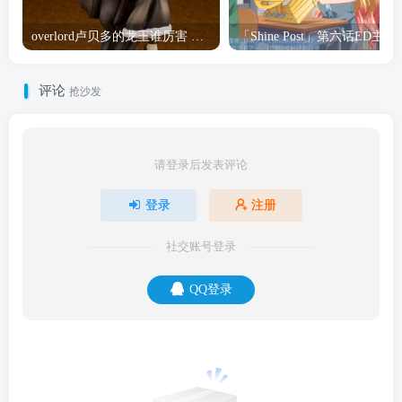
overlord卢贝多的龙王谁厉害 「Overlord」露普斯蕾琪娜·贝塔手办开订
「Shine Post」第六话ED
评论
抢沙发
请登录后发表评论
登录
注册
社交账号登录
QQ登录