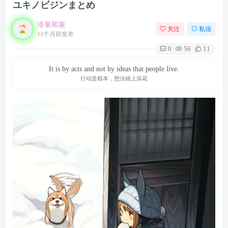
ユキノビジンまとめ
冷泉和泉
关注
私信
11个月前发布
0
56
11
It is by acts and not by ideas that people live.
行动是根本，想法锦上添花