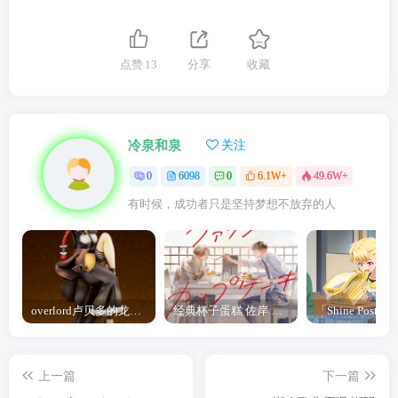
点赞
13
分享
收藏
冷泉和泉
关注
0
6098
0
6.1W+
49.6W+
有时候，成功者只是坚持梦想不放弃的人
overlord卢贝多的龙王谁厉害 「Overlord」露普斯蕾琪娜·贝塔手办开订
经典杯子蛋糕 佐岸 漫画「经典杯子蛋糕」宣布真人日剧化
上一篇
下一篇