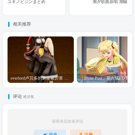
ユキノビジンまとめ
潮夕歌曲原唱 潮騒
相关推荐
overlord卢贝多的龙王谁厉害 「Overlord」露普斯蕾琪娜·贝塔手办开订
「Shine Post」第六话ED
评论
抢沙发
请登录后发表评论
登录
注册