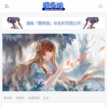
首页
情报社
动漫情报
正文