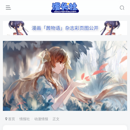
首页
情报社
动漫情报
正文