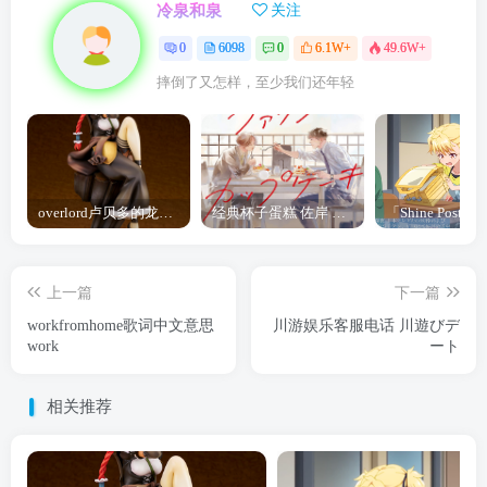
冷泉和泉
关注
0
6098
0
6.1W+
49.6W+
摔倒了又怎样，至少我们还年轻
overlord卢贝多的龙王谁厉害 「Overlord」露普斯蕾琪娜·贝塔手办开订
经典杯子蛋糕 佐岸 漫画「经典杯子蛋糕」宣布真人日剧化
上一篇
下一篇
workfromhome歌词中文意思
川游娱乐客服电话 川遊びデ
work
ート
相关推荐