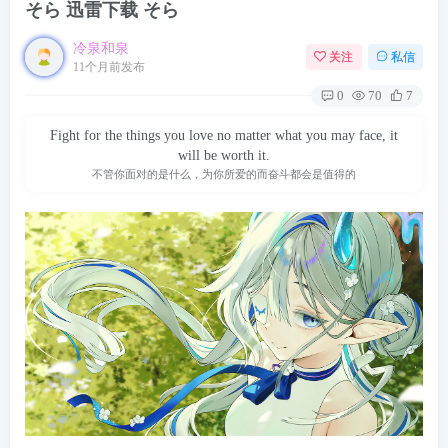
そら 迅雷下载 そら
冷泉和泉
关注
私信
11个月前发布
0
70
7
Fight for the things you love no matter what you may face, it
will be worth it.
不管你面对的是什么，为你所爱的而奋斗都会是值得的