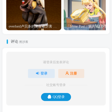
overlord卢贝多的龙王谁厉害 「Overlord」露普斯蕾琪娜·贝塔手办开订
「Shine Post」第六话ED
评论
抢沙发
请登录后发表评论
登录
注册
社交账号登录
QQ登录