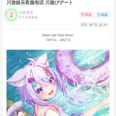
川游娱乐客服电话 川遊びデート
冷泉和泉
关注
私信
11个月前发布
0
70
10
better late than never.
只要开始，虽晚不迟