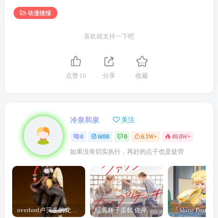
动漫情报
喜欢就支持一下吧
点赞
10
分享
收藏
冷泉和泉
关注
0
6098
0
6.1W+
49.8W+
如果没有切实执行，再好的点子也是徒劳
overlord卢贝多的龙王谁厉害 「Overlord」露普斯蕾琪娜·贝塔手办开订
经典杯子蛋糕 佐岸 漫画「经典杯子蛋糕」宣布真人日剧化