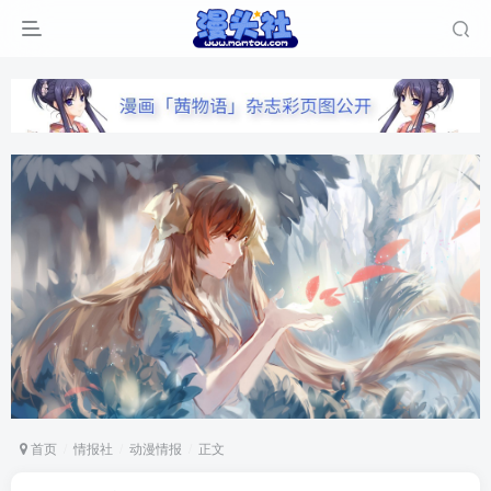
首页
情报社
动漫情报
正文