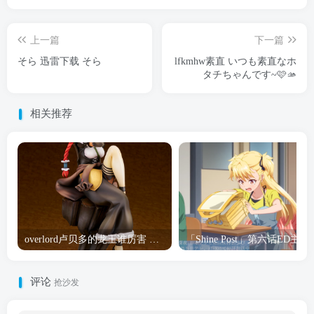
上一篇
下一篇
そら 迅雷下载 そら
lfkmhw素直 いつも素直なホ
タチちゃんです~🩷🫴
相关推荐
overlord卢贝多的龙王谁厉害 「Overlord」露普斯蕾琪娜·贝塔手办开订
「Shine Post」第六话ED
评论
抢沙发