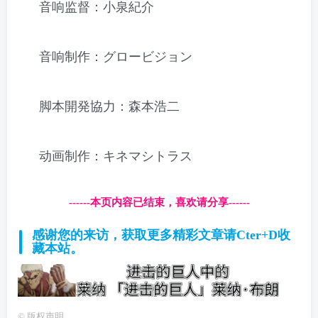
音响监督：小泉紀介
音响制作：グロービジョン
脚本開発協力：森本浩二
动画制作：キネマシトラス
------本页内容已结束，喜欢请分享------
感谢您的来访，获取更多精彩文章请Cter+D收
藏本站。
©
版权声明