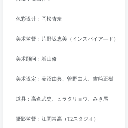
色彩设计：岡松杏奈
美术监督：片野坂恵美（インスパイア―ド）
美术顾问：増山修
美术设定：菱沼由典、曽野由大、吉﨑正樹
道具：高倉武史、ヒラタリョウ、みき尾
摄影监督：江間常高（T2スタジオ）