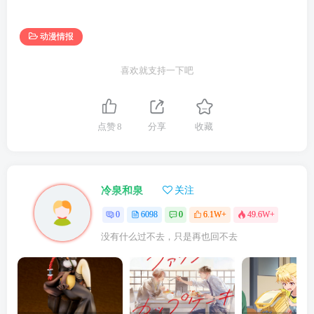
动漫情报
喜欢就支持一下吧
点赞
8
分享
收藏
冷泉和泉
关注
0
6098
0
6.1W+
49.6W+
没有什么过不去，只是再也回不去