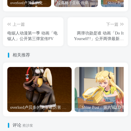
overlord卢贝多的龙王谁厉害 「Overlord」露普斯蕾琪娜·贝塔手办开订
经典杯子蛋糕 佐岸 漫画「经典杯子蛋糕」宣布真人日剧化
上一篇
下一篇
电锯人动漫第一季 动画「电
两弹功勋是谁 动画「Do It
锯人」公开第三弹宣传PV
Yourself!!」公开两弹最新角
色PV
相关推荐
overlord卢贝多的龙王谁厉害 「Overlord」露普斯蕾琪娜·贝塔手办开订
「Shine Post」第六话ED
评论
抢沙发