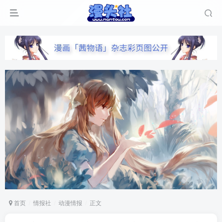
首页
情报社
动漫情报
正文