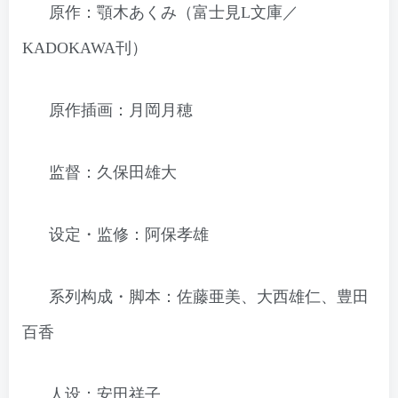
原作：顎木あくみ（富士見L文庫／
KADOKAWA刊）
原作插画：月岡月穂
监督：久保田雄大
设定・监修：阿保孝雄
系列构成・脚本：佐藤亜美、大西雄仁、豊田
百香
人设：安田祥子