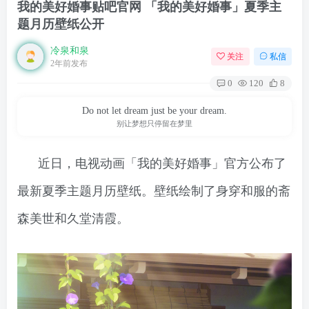
我的美好婚事贴吧官网 「我的美好婚事」夏季主
题月历壁纸公开
冷泉和泉
关注
私信
2年前发布
0
120
8
Do not let dream just be your dream.
别让梦想只停留在梦里
近日，电视动画「我的美好婚事」官方公布了
最新夏季主题月历壁纸。壁纸绘制了身穿和服的斋
森美世和久堂清霞。