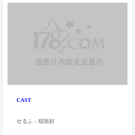
CAST
せるふ：稲垣好