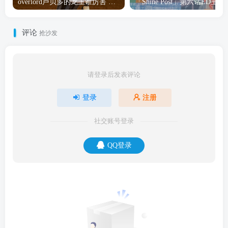
overlord卢贝多的龙王谁厉害 「Overlord」露普斯蕾琪娜·贝塔手办开订
「Shine Post」第六话ED
评论
抢沙发
请登录后发表评论
登录
注册
社交账号登录
QQ登录