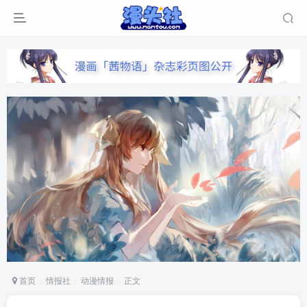
首页
情报社
动漫情报
正文