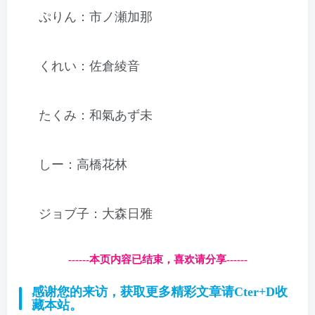
ぷりん：市ノ瀬加那
くれい：佐倉綾音
たくみ：和氣あず未
しー：高橋花林
ジョブ子：大森日雅
------本页内容已结束，喜欢请分享------
感谢您的来访，获取更多精彩文章请Cter+D收
藏本站。