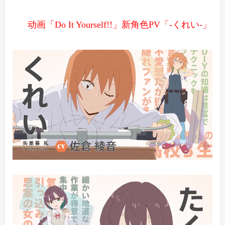
动画「Do It Yourself!!」新角色PV「-くれい-」