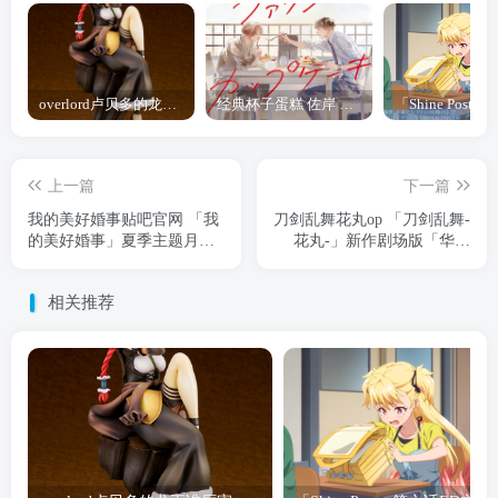
overlord卢贝多的龙王谁厉害 「Overlord」露普斯蕾琪娜·贝塔手办开订
经典杯子蛋糕 佐岸 漫画「经典杯子蛋糕」宣布真人日剧化
上一篇
下一篇
我的美好婚事贴吧官网 「我
刀剑乱舞花丸op 「刀剑乱舞-
的美好婚事」夏季主题月历
花丸-」新作剧场版「华之
壁纸公开
卷」公开主题曲封面图
相关推荐