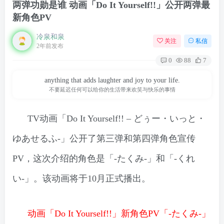
两弹功勋是谁 动画「Do It Yourself!!」公开两弹最
新角色PV
冷泉和泉
关注
私信
2年前发布
0
88
7
anything that adds laughter and joy to your life.
不要延迟任何可以给你的生活带来欢笑与快乐的事情
TV动画「Do It Yourself!! – どぅー・いっと・
ゆあせるふ-」公开了第三弹和第四弹角色宣传
PV，这次介绍的角色是「-たくみ-」和「-くれ
い-」。该动画将于10月正式播出。
动画「Do It Yourself!!」新角色PV「-たくみ-」