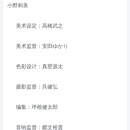
小野和美
美术设定：高橋武之
美术监督：安田ゆかり
色彩设计：真壁源太
摄影监督：呉健弘
编集：坪根健太郎
音响监督：郷文裕貴