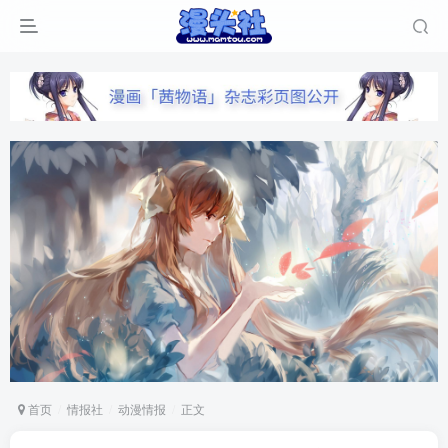
首页
情报社
动漫情报
正文