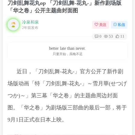
刀剑乱舞花丸op 「刀剑乱舞-花丸-」新作剧场版
「华之卷」公开主题曲封面图
冷泉和泉
关注
私信
2年前发布
0
53
11
better late than never.
只要开始，虽晚不迟
近日，「刀剑乱舞-花丸-」官方公开了新作剧
场版动画「特「刀剑乱舞-花丸-」～雪月華(せつげ
つか)～」第三幕「华之卷」的主题曲周边封面
图。「华之卷」为剧场版三部曲的最后一部，将于
9月1日正式在日本上映。