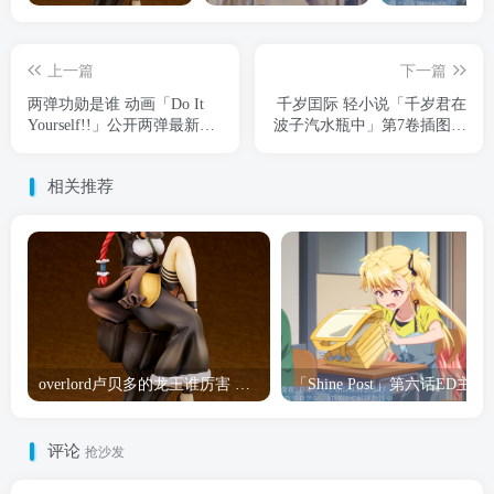
上一篇
下一篇
两弹功勋是谁 动画「Do It
千岁囯际 轻小说「千岁君在
Yourself!!」公开两弹最新角
波子汽水瓶中」第7卷插图公
色PV
开
相关推荐
overlord卢贝多的龙王谁厉害 「Overlord」露普斯蕾琪娜·贝塔手办开订
「Shine Post」第六话ED
评论
抢沙发