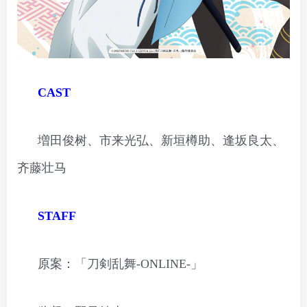
CAST
増田俊树、市来光弘、新垣樽助、逢坂良太、
齐藤壮马
STAFF
原案：「刀剣乱舞-ONLINE-」