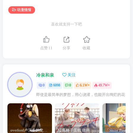
动漫情报
喜欢就支持一下吧
点赞
11
分享
收藏
冷泉和泉
关注
0
6098
0
6.1W+
49.7W+
即使是最简单的梦想，用心浇灌，也能开出绚烂的花
overlord卢贝多的龙王谁厉害 「Overlord」露普斯蕾琪娜·贝塔手办开订
经典杯子蛋糕 佐岸 漫画「经典杯子蛋糕」宣布真人日剧化