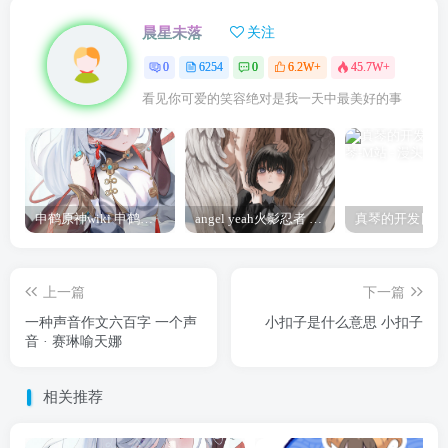
晨星未落
关注
0
6254
0
6.2W+
45.7W+
看见你可爱的笑容绝对是我一天中最美好的事
申鹤原神wiki 申鹤诞辰祭
angel yeah火影忍者 Angel
上一篇
下一篇
一种声音作文六百字 一个声
小扣子是什么意思 小扣子
音 · 赛琳喻天娜
相关推荐