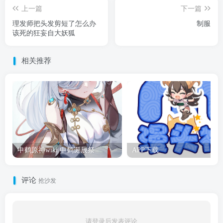
上一篇
下一篇
理发师把头发剪短了怎么办
制服
该死的狂妄自大妖狐
相关推荐
申鹤原神wiki 申鹤诞辰祭
APP下载
评论
抢沙发
请登录后发表评论