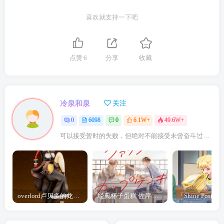
喜欢就支持一下吧
点赞
6
分享
收藏
冷泉和泉
关注
0
6098
0
6.1W+
49.6W+
可以接受暂时的失败，但绝对不能接受未曾奋斗过的自己
overlord卢贝多的龙王谁厉害 「Overlord」露普斯蕾琪娜·贝塔手办开订
经典杯子蛋糕 佐岸 漫画「经典杯子蛋糕」宣布真人日剧化