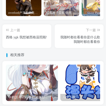
overlord卢贝多的龙王谁厉害 「Overlord」露普斯蕾琪娜·贝塔手办开订
经典杯子蛋糕 佐岸 漫画「经典杯子蛋糕」宣布真人日剧化
上一篇
下一篇
西格 ygk 我想被西格温照顾!
我随时都在看着你是什么歌
我随时都在看着你
相关推荐
申鹤原神wiki 申鹤诞辰祭
APP下载