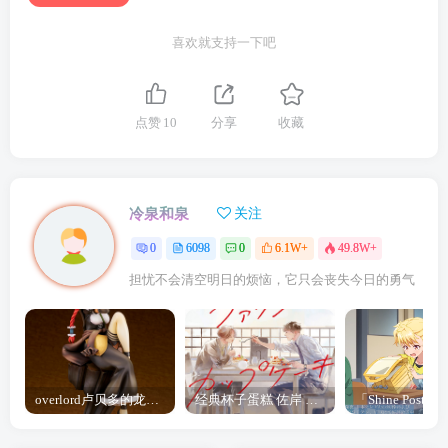
喜欢就支持一下吧
点赞
10
分享
收藏
冷泉和泉
关注
0
6098
0
6.1W+
49.8W+
担忧不会清空明日的烦恼，它只会丧失今日的勇气
overlord卢贝多的龙王谁厉害 「Overlord」露普斯蕾琪娜·贝塔手办开订
经典杯子蛋糕 佐岸 漫画「经典杯子蛋糕」宣布真人日剧化