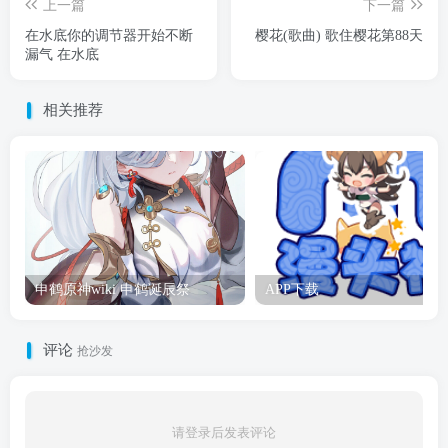
上一篇
下一篇
在水底你的调节器开始不断
樱花(歌曲) 歌住樱花第88天
漏气 在水底
相关推荐
申鹤原神wiki 申鹤诞辰祭
APP下载
评论
抢沙发
请登录后发表评论