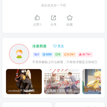
喜欢就支持一下吧
点赞
5
分享
收藏
冷泉和泉
关注
0
6098
0
6.1W+
49.7W+
不管你被贴上什么标签，只有你才能定义你自己
overlord卢贝多的龙王谁厉害 「Overlord」露普斯蕾琪娜·贝塔手办开订
经典杯子蛋糕 佐岸 漫画「经典杯子蛋糕」宣布真人日剧化