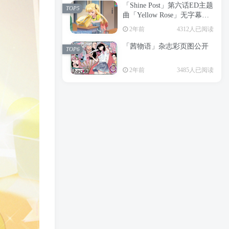
「Shine Post」第六话ED主题
2年前
6195人已阅读
TOP5
曲「Yellow Rose」无字幕MV
APP下载
公开
TOP3
2年前
4312人已阅读
「茜物语」杂志彩页图公开
2年前
5038人已阅读
TOP6
经典杯子蛋糕 佐岸 漫画「经
TOP4
2年前
3485人已阅读
典杯子蛋糕」宣布真人日剧
化
2年前
4456人已阅读
「Shine Post」第六话ED主题
TOP5
曲「Yellow Rose」无字幕MV
公开
2年前
4312人已阅读
「茜物语」杂志彩页图公开
TOP6
2年前
3485人已阅读