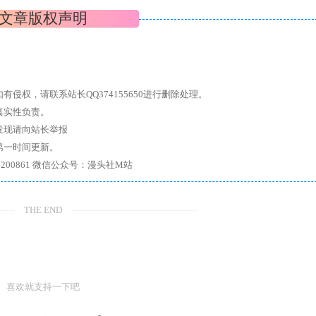
文章版权声明
权，请联系站长QQ374155650进行删除处理。
真实性负责。
发现请向站长举报
第一时间更新。
7、带你进入绅士内部，畅所欲言，释放最真实的自我官方qq群：167200861 微信公众号：漫头社M站
THE END
喜欢就支持一下吧