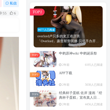
漫画
原神
少女
游戏
动漫
私信
时间
秘密
手机
海贼王
明星
TOP1
55
6
鬼灭之刃
鬼灭
捆绑
萝莉
间谍过家家
忍者
高木
今泉
8677人已阅读
进击的巨人
高岭
overlord卢贝多的龙王谁厉害
「Overlord」露普斯蕾琪娜·贝塔手办开...
申鹤原神wiki 申鹤诞辰祭
TOP2
TOP1
2年前
6195人已阅读
APP下载
TOP3
8677人已阅读
2年前
5038人已阅读
overlord卢贝多的龙王谁厉害
「Overlord」露普斯蕾琪娜·贝塔手办开...
经典杯子蛋糕 佐岸 漫画「经
TOP4
典杯子蛋糕」宣布真人日剧
申鹤原神wiki 申鹤诞辰祭
化
TOP2
2年前
4456人已阅读