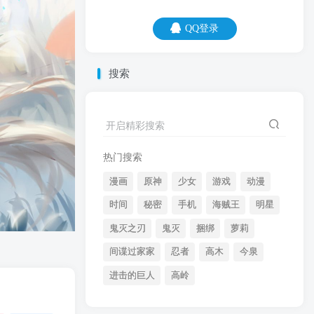
QQ登录
QQ登录
搜索
06
08
趁好看的时候多照照镜子，毕竟，这种错
开启精彩搜索
觉不是每天都有的。
热门搜索
漫画
原神
少女
游戏
动漫
时间
秘密
手机
海贼王
明星
鬼灭之刃
鬼灭
捆绑
萝莉
间谍过家家
忍者
高木
今泉
开启精彩搜索
进击的巨人
高岭
热门搜索