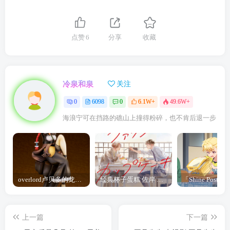
点赞
6
分享
收藏
冷泉和泉
关注
0
6098
0
6.1W+
49.6W+
海浪宁可在挡路的礁山上撞得粉碎，也不肯后退一步
overlord卢贝多的龙王谁厉害 「Overlord」露普斯蕾琪娜·贝塔手办开订
经典杯子蛋糕 佐岸 漫画「经典杯子蛋糕」宣布真人日剧化
上一篇
下一篇