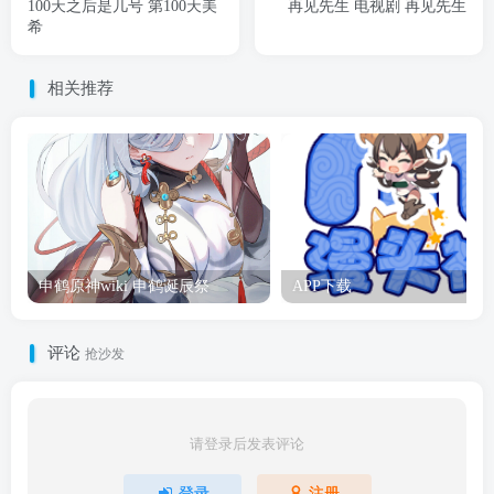
100天之后是几号 第100天美
再见先生 电视剧 再见先生
希
相关推荐
申鹤原神wiki 申鹤诞辰祭
APP下载
评论
抢沙发
请登录后发表评论
登录
注册