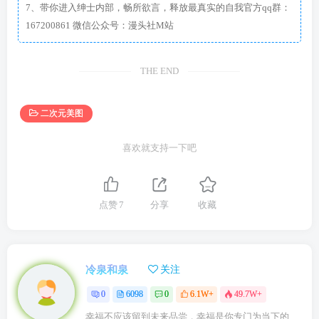
7、带你进入绅士内部，畅所欲言，释放最真实的自我官方qq群：
167200861 微信公众号：漫头社M站
THE END
二次元美图
喜欢就支持一下吧
点赞
7
分享
收藏
冷泉和泉
关注
0
6098
0
6.1W+
49.7W+
幸福不应该留到未来品尝，幸福是你专门为当下的自己所准备的