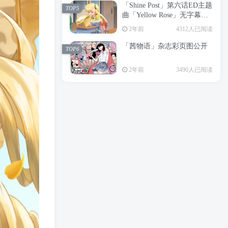
「Shine Post」第六话ED主题
2年前
6198人已阅读
TOP5
曲「Yellow Rose」无字幕MV
APP下载
公开
TOP3
2年前
4312人已阅读
「茜物语」杂志彩页图公开
2年前
5051人已阅读
TOP6
经典杯子蛋糕 佐岸 漫画「经
TOP4
2年前
3490人已阅读
典杯子蛋糕」宣布真人日剧
化
2年前
4462人已阅读
「Shine Post」第六话ED主题
TOP5
曲「Yellow Rose」无字幕MV
公开
2年前
4312人已阅读
「茜物语」杂志彩页图公开
TOP6
2年前
3490人已阅读