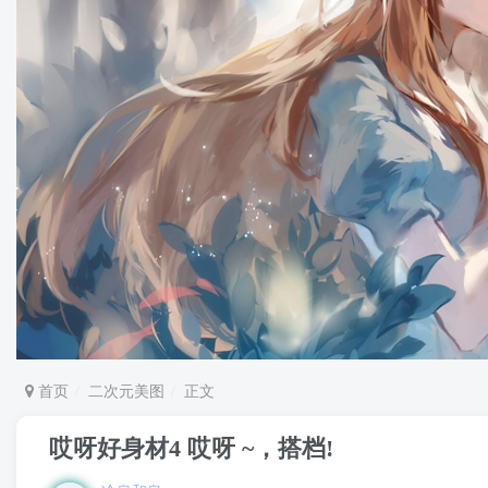
首页
二次元美图
正文
哎呀好身材4 哎呀 ~，搭档!