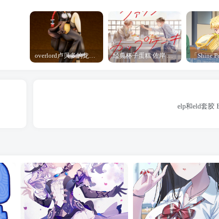
overlord卢贝多的龙王谁厉害 「Overlord」露普斯蕾琪娜·贝塔手办开订
经典杯子蛋糕 佐岸 漫画「经典杯子蛋糕」宣布真人日剧化
elp和eld套胶 El