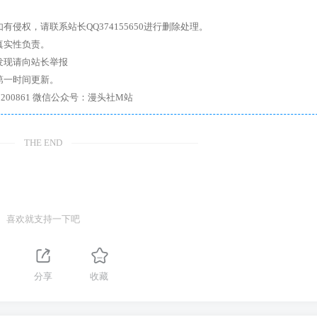
权，请联系站长QQ374155650进行删除处理。
真实性负责。
发现请向站长举报
第一时间更新。
7、带你进入绅士内部，畅所欲言，释放最真实的自我官方qq群：167200861 微信公众号：漫头社M站
THE END
喜欢就支持一下吧
分享
收藏