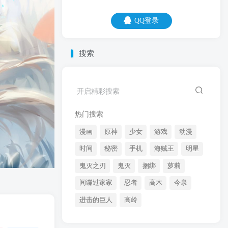
QQ登录
QQ登录
搜索
07
08
暗恋是在一个人的世界里，过完了你俩的
开启精彩搜索
一生。
热门搜索
漫画
原神
少女
游戏
动漫
时间
秘密
手机
海贼王
明星
鬼灭之刃
鬼灭
捆绑
萝莉
间谍过家家
忍者
高木
今泉
开启精彩搜索
进击的巨人
高岭
热门搜索