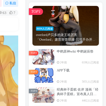
漫画
原神
少女
游戏
动漫
私信
时间
秘密
手机
海贼王
明星
TOP1
63
7
鬼灭之刃
鬼灭
捆绑
萝莉
间谍过家家
忍者
高木
今泉
8694人已阅读
进击的巨人
高岭
overlord卢贝多的龙王谁厉害
「Overlord」露普斯蕾琪娜·贝塔手办开...
申鹤原神wiki 申鹤诞辰祭
TOP2
TOP1
2年前
6198人已阅读
APP下载
TOP3
8694人已阅读
2年前
5051人已阅读
overlord卢贝多的龙王谁厉害
「Overlord」露普斯蕾琪娜·贝塔手办开...
经典杯子蛋糕 佐岸 漫画「经
TOP4
典杯子蛋糕」宣布真人日剧
申鹤原神wiki 申鹤诞辰祭
化
TOP2
2年前
4462人已阅读