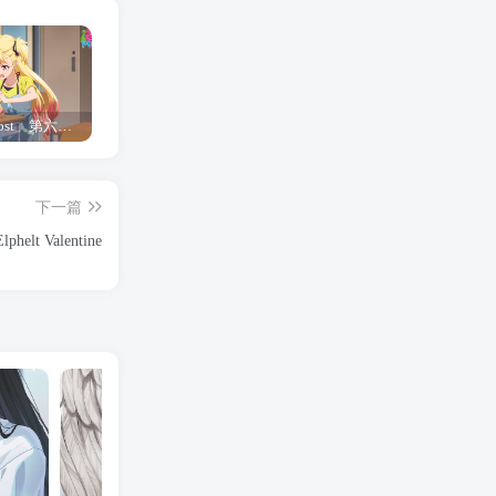
「Shine Post」第六话ED主题曲「Yellow Rose」无字幕MV公开
「茜物语」杂志彩页图公开
夺妻by豌豆荚小说全文 百度网盘 Duo!
下一篇
phelt Valentine