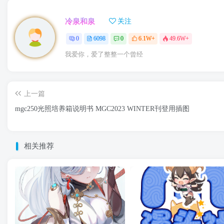
冷泉和泉
关注
0
6098
0
6.1W+
49.6W+
我爱你，爱了整整一个曾经
上一篇
mgc250光照培养箱说明书 MGC2023 WINTER刊登用插图
相关推荐