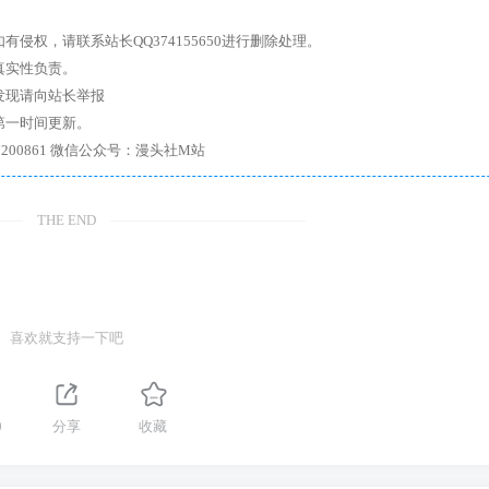
权，请联系站长QQ374155650进行删除处理。
真实性负责。
发现请向站长举报
第一时间更新。
7、带你进入绅士内部，畅所欲言，释放最真实的自我官方qq群：167200861 微信公众号：漫头社M站
THE END
喜欢就支持一下吧
0
分享
收藏