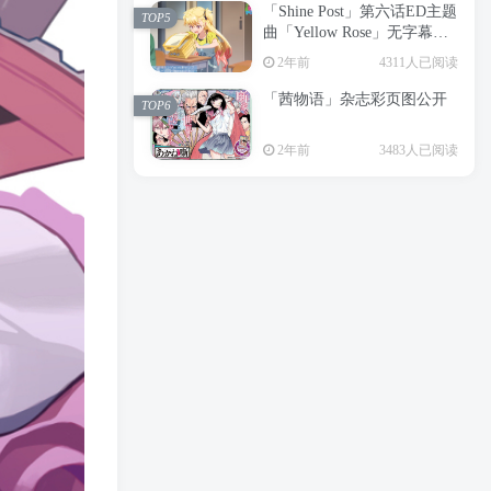
「Shine Post」第六话ED主题
2年前
6194人已阅读
TOP5
曲「Yellow Rose」无字幕MV
APP下载
公开
TOP3
2年前
4311人已阅读
「茜物语」杂志彩页图公开
2年前
5017人已阅读
TOP6
经典杯子蛋糕 佐岸 漫画「经
TOP4
2年前
3483人已阅读
典杯子蛋糕」宣布真人日剧
化
2年前
4456人已阅读
「Shine Post」第六话ED主题
TOP5
曲「Yellow Rose」无字幕MV
公开
2年前
4311人已阅读
「茜物语」杂志彩页图公开
TOP6
2年前
3483人已阅读