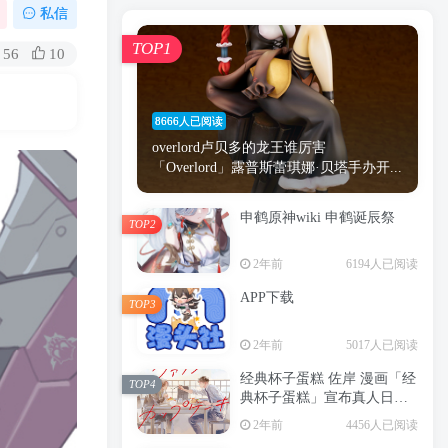
漫画
原神
少女
游戏
动漫
私信
时间
秘密
手机
海贼王
明星
TOP1
56
10
鬼灭之刃
鬼灭
捆绑
萝莉
间谍过家家
忍者
高木
今泉
8666人已阅读
进击的巨人
高岭
overlord卢贝多的龙王谁厉害
「Overlord」露普斯蕾琪娜·贝塔手办开...
申鹤原神wiki 申鹤诞辰祭
TOP2
TOP1
2年前
6194人已阅读
APP下载
TOP3
8666人已阅读
2年前
5017人已阅读
overlord卢贝多的龙王谁厉害
「Overlord」露普斯蕾琪娜·贝塔手办开...
经典杯子蛋糕 佐岸 漫画「经
TOP4
典杯子蛋糕」宣布真人日剧
申鹤原神wiki 申鹤诞辰祭
化
TOP2
2年前
4456人已阅读