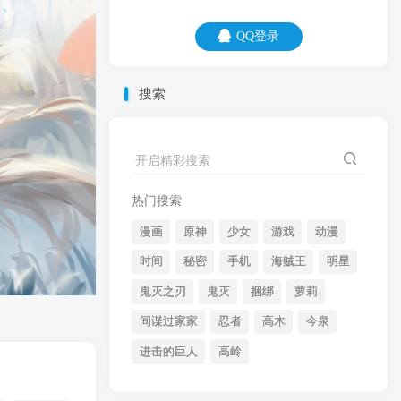
QQ登录
QQ登录
搜索
06
08
开启精彩搜索
人不是慢慢变老的，而是一瞬间变老的。
热门搜索
漫画
原神
少女
游戏
动漫
时间
秘密
手机
海贼王
明星
鬼灭之刃
鬼灭
捆绑
萝莉
间谍过家家
忍者
高木
今泉
开启精彩搜索
进击的巨人
高岭
热门搜索