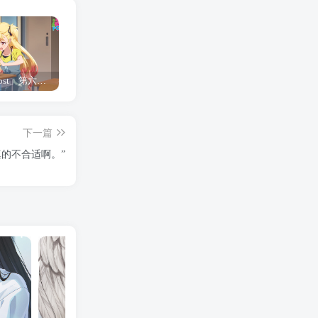
「Shine Post」第六话ED主题曲「Yellow Rose」无字幕MV公开
「茜物语」杂志彩页图公开
夺妻by豌豆荚小说全文 百度网盘 Duo!
下一篇
真的不合适啊。”