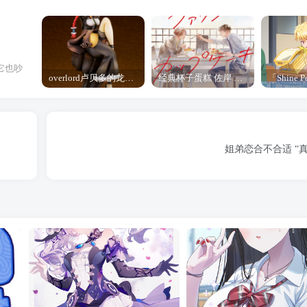
它也吵
overlord卢贝多的龙王谁厉害 「Overlord」露普斯蕾琪娜·贝塔手办开订
经典杯子蛋糕 佐岸 漫画「经典杯子蛋糕」宣布真人日剧化
姐弟恋合不合适 “