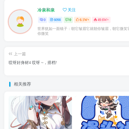
冷泉和泉
关注
0
6098
0
6.1W+
49.6W+
世界犹如一面镜子：朝它皱眉它就朝你皱眉，朝它微笑
你微笑
上一篇
哎呀好身材4 哎呀 ~，搭档!
相关推荐