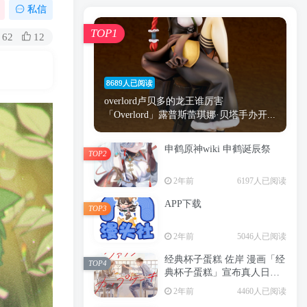
漫画
原神
少女
游戏
动漫
私信
时间
秘密
手机
海贼王
明星
TOP1
62
12
鬼灭之刃
鬼灭
捆绑
萝莉
间谍过家家
忍者
高木
今泉
8689人已阅读
进击的巨人
高岭
overlord卢贝多的龙王谁厉害
「Overlord」露普斯蕾琪娜·贝塔手办开...
申鹤原神wiki 申鹤诞辰祭
TOP2
TOP1
2年前
6197人已阅读
APP下载
TOP3
8689人已阅读
2年前
5046人已阅读
overlord卢贝多的龙王谁厉害
「Overlord」露普斯蕾琪娜·贝塔手办开...
经典杯子蛋糕 佐岸 漫画「经
TOP4
典杯子蛋糕」宣布真人日剧
申鹤原神wiki 申鹤诞辰祭
化
TOP2
2年前
4460人已阅读