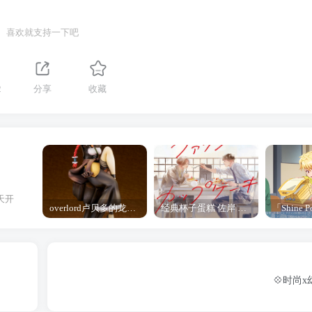
喜欢就支持一下吧
2
分享
收藏
天开
overlord卢贝多的龙王谁厉害 「Overlord」露普斯蕾琪娜·贝塔手办开订
经典杯子蛋糕 佐岸 漫画「经典杯子蛋糕」宣布真人日剧化
💠时尚x幻