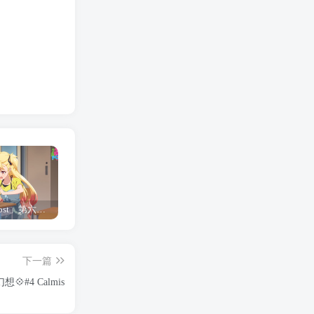
「Shine Post」第六话ED主题曲「Yellow Rose」无字幕MV公开
「茜物语」杂志彩页图公开
夺妻by豌豆荚小说全文 百度网盘 Duo!
下一篇
想💠#4 Calmis