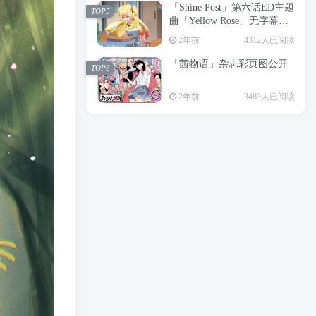
「Shine Post」第六话ED主题
2年前
6197人已阅读
TOP5
曲「Yellow Rose」无字幕MV
APP下载
公开
TOP3
2年前
4312人已阅读
「茜物语」杂志彩页图公开
2年前
5046人已阅读
TOP6
经典杯子蛋糕 佐岸 漫画「经
TOP4
2年前
3489人已阅读
典杯子蛋糕」宣布真人日剧
化
2年前
4460人已阅读
「Shine Post」第六话ED主题
TOP5
曲「Yellow Rose」无字幕MV
公开
2年前
4312人已阅读
「茜物语」杂志彩页图公开
TOP6
2年前
3489人已阅读