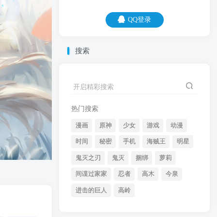
QQ登录
QQ登录
搜索
07
08
开启精彩搜索
嘴上全是情义，心里全是生意。
热门搜索
漫画
原神
少女
游戏
动漫
时间
秘密
手机
海贼王
明星
鬼灭之刃
鬼灭
捆绑
萝莉
间谍过家家
忍者
高木
今泉
开启精彩搜索
进击的巨人
高岭
热门搜索