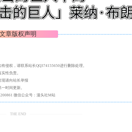
文章版权声明
权，请联系站长QQ374155650进行删除处理。
真实性负责。
发现请向站长举报
第一时间更新。
7、带你进入绅士内部，畅所欲言，释放最真实的自我官方qq群：167200861 微信公众号：漫头社M站
THE END