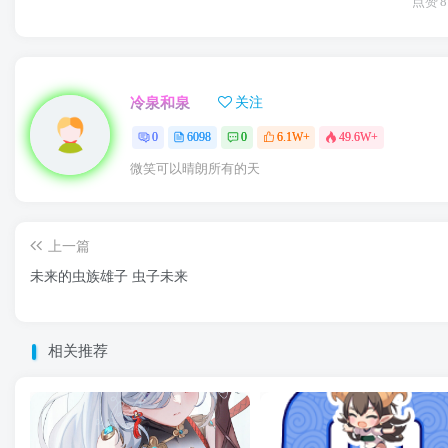
点赞
8
冷泉和泉
关注
0
6098
0
6.1W+
49.6W+
微笑可以晴朗所有的天
上一篇
未来的虫族雄子 虫子未来
相关推荐