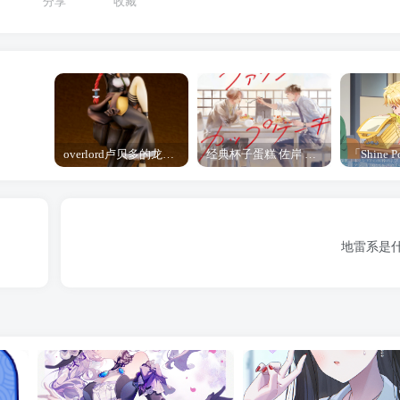
分享
收藏
overlord卢贝多的龙王谁厉害 「Overlord」露普斯蕾琪娜·贝塔手办开订
经典杯子蛋糕 佐岸 漫画「经典杯子蛋糕」宣布真人日剧化
地雷系是什