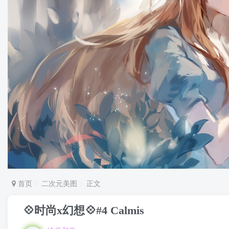
首页
二次元美图
正文
💠时尚x幻想💠#4 Calmis