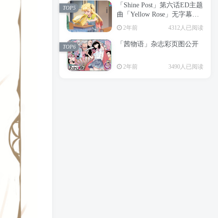
「Shine Post」第六话ED主题
2年前
6198人已阅读
TOP5
曲「Yellow Rose」无字幕MV
APP下载
公开
TOP3
2年前
4312人已阅读
「茜物语」杂志彩页图公开
2年前
5053人已阅读
TOP6
经典杯子蛋糕 佐岸 漫画「经
TOP4
2年前
3490人已阅读
典杯子蛋糕」宣布真人日剧
化
2年前
4462人已阅读
「Shine Post」第六话ED主题
TOP5
曲「Yellow Rose」无字幕MV
公开
2年前
4312人已阅读
「茜物语」杂志彩页图公开
TOP6
2年前
3490人已阅读