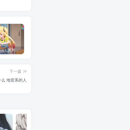
「Shine Post」第六话ED主题曲「Yellow Rose」无字幕MV公开
「茜物语」杂志彩页图公开
夺妻by豌豆荚小说全文 百度网盘 Duo!
下一篇
么 地雷系的人