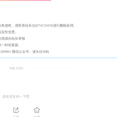
权，请联系站长QQ374155650进行删除处理。
真实性负责。
发现请向站长举报
第一时间更新。
7、带你进入绅士内部，畅所欲言，释放最真实的自我官方qq群：167200861 微信公众号：漫头社M站
THE END
喜欢就支持一下吧