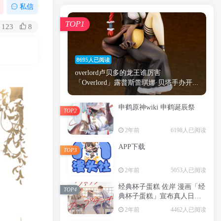
漫画
原神
少女
游戏
动漫
私信
时间
秘密
手机
海贼王
明星
TOP1
123
8
鬼灭之刃
鬼灭
捆绑
萝莉
间谍过家家
忍者
高木
今泉
8695人已阅读
进击的巨人
高岭
overlord卢贝多的龙王谁厉害
「Overlord」露普斯蕾琪娜·贝塔手办开...
申鹤原神wiki 申鹤诞辰祭
TOP2
TOP1
2年前
6198人已阅读
APP下载
TOP3
8695人已阅读
2年前
5053人已阅读
overlord卢贝多的龙王谁厉害
「Overlord」露普斯蕾琪娜·贝塔手办开...
经典杯子蛋糕 佐岸 漫画「经
TOP4
典杯子蛋糕」宣布真人日剧
申鹤原神wiki 申鹤诞辰祭
化
TOP2
2年前
4462人已阅读