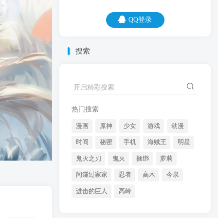
QQ登录
QQ登录
搜索
07
08
你可以像只猪一样懒，却无法像只猪一
开启精彩搜索
样，懒得心安理得。
热门搜索
漫画
原神
少女
游戏
动漫
时间
秘密
手机
海贼王
明星
鬼灭之刃
鬼灭
捆绑
萝莉
间谍过家家
忍者
高木
今泉
开启精彩搜索
进击的巨人
高岭
热门搜索