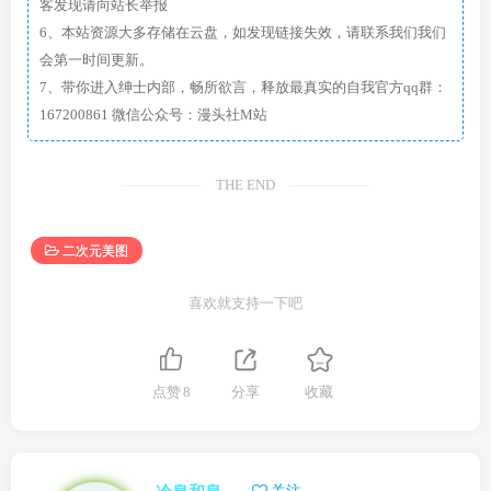
客发现请向站长举报
6、本站资源大多存储在云盘，如发现链接失效，请联系我们我们
会第一时间更新。
7、带你进入绅士内部，畅所欲言，释放最真实的自我官方qq群：
167200861 微信公众号：漫头社M站
THE END
二次元美图
喜欢就支持一下吧
点赞
8
分享
收藏