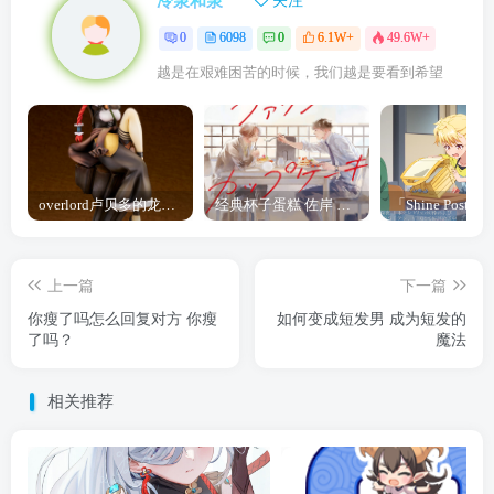
冷泉和泉
关注
0
6098
0
6.1W+
49.6W+
越是在艰难困苦的时候，我们越是要看到希望
overlord卢贝多的龙王谁厉害 「Overlord」露普斯蕾琪娜·贝塔手办开订
经典杯子蛋糕 佐岸 漫画「经典杯子蛋糕」宣布真人日剧化
上一篇
下一篇
你瘦了吗怎么回复对方 你瘦
如何变成短发男 成为短发的
了吗？
魔法
相关推荐