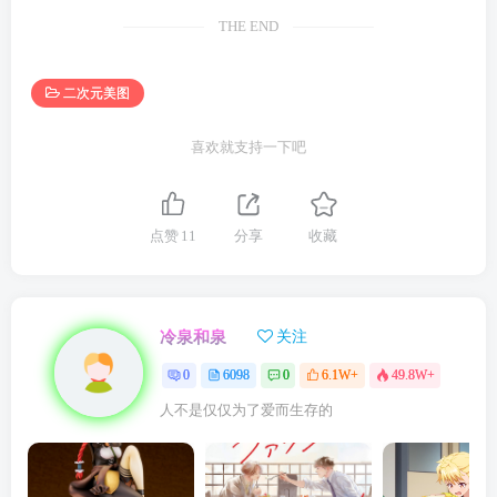
THE END
二次元美图
喜欢就支持一下吧
点赞
11
分享
收藏
冷泉和泉
关注
0
6098
0
6.1W+
49.8W+
人不是仅仅为了爱而生存的