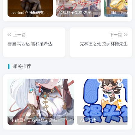
overlord卢贝多的龙王谁厉害 「Overlord」露普斯蕾琪娜·贝塔手办开订
经典杯子蛋糕 佐岸 漫画「经典杯子蛋糕」宣布真人日剧化
上一篇
下一篇
德国 纳西达 雪和纳希达
克林德之死 克罗林德先生
相关推荐
申鹤原神wiki 申鹤诞辰祭
APP下载