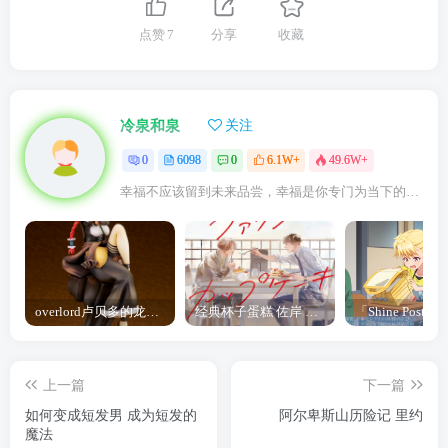
点赞
7
分享
收藏
冷泉和泉
关注
0
6098
0
6.1W+
49.6W+
幸福不应该留到未来品尝，幸福是你专门为当下的自己所准备的
overlord卢贝多的龙王谁厉害 「Overlord」露普斯蕾琪娜·贝塔手办开订
经典杯子蛋糕 佐岸 漫画「经典杯子蛋糕」宣布真人日剧化
上一篇
下一篇
如何变成短发男 成为短发的
阿尔卑斯山历险记 里约
魔法