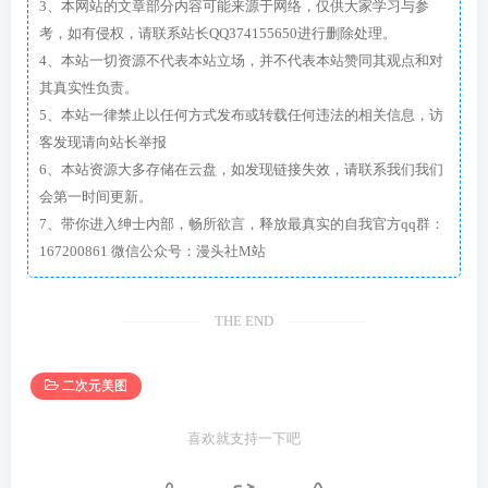
3、本网站的文章部分内容可能来源于网络，仅供大家学习与参
考，如有侵权，请联系站长QQ374155650进行删除处理。
4、本站一切资源不代表本站立场，并不代表本站赞同其观点和对
其真实性负责。
5、本站一律禁止以任何方式发布或转载任何违法的相关信息，访
客发现请向站长举报
6、本站资源大多存储在云盘，如发现链接失效，请联系我们我们
会第一时间更新。
7、带你进入绅士内部，畅所欲言，释放最真实的自我官方qq群：
167200861 微信公众号：漫头社M站
THE END
二次元美图
喜欢就支持一下吧