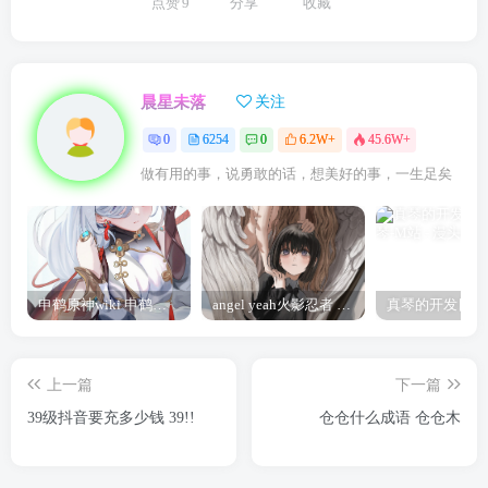
点赞
9
分享
收藏
晨星未落
关注
0
6254
0
6.2W+
45.6W+
做有用的事，说勇敢的话，想美好的事，一生足矣
申鹤原神wiki 申鹤诞辰祭
angel yeah火影忍者 Angel
上一篇
下一篇
39级抖音要充多少钱 39!!
仓仓什么成语 仓仓木