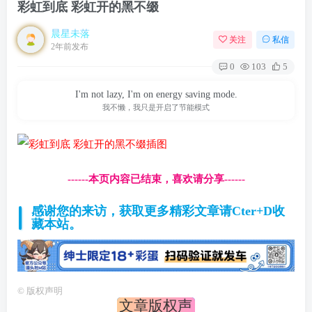
彩虹到底 彩虹开的黑不缀
晨星未落
关注
私信
2年前发布
0
103
5
I'm not lazy, I'm on energy saving mode.
我不懒，我只是开启了节能模式
------本页内容已结束，喜欢请分享------
感谢您的来访，获取更多精彩文章请Cter+D收
藏本站。
©
版权声明
文章版权声