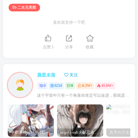
二次元美图
喜欢就支持一下吧
点赞
5
分享
收藏
晨星未落
关注
0
6254
0
6.2W+
45.6W+
这个宇宙中只有一个角落你肯定可以改进，那就是你自己
申鹤原神wiki 申鹤诞辰祭
angel yeah火影忍者 Angel