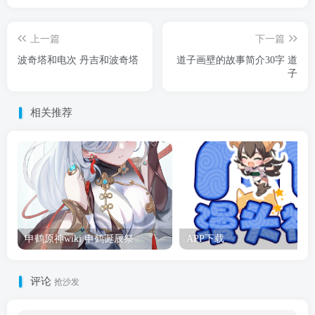
上一篇
下一篇
波奇塔和电次 丹吉和波奇塔
道子画壁的故事简介30字 道
子
相关推荐
申鹤原神wiki 申鹤诞辰祭
APP下载
评论
抢沙发